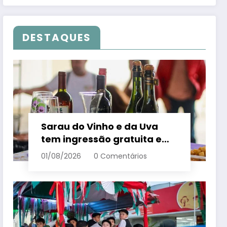
DESTAQUES
Sarau do Vinho e da Uva
tem ingressão gratuita e
distribui 250 litros de suco
01/08/2026
0 Comentários
em Santa Teresa – Em Dia
ES