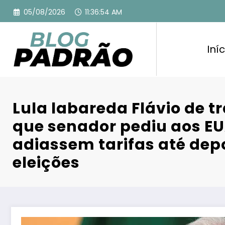
Pular
05/08/2026
11:36:55 AM
para
o
conteúdo
Iníc
Lula labareda Flávio de t
que senador pediu aos E
adiassem tarifas até dep
eleições