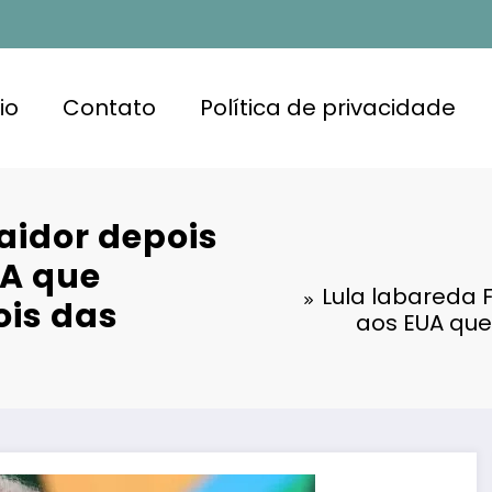
io
Contato
Política de privacidade
raidor depois
UA que
Lula labareda 
ois das
aos EUA que