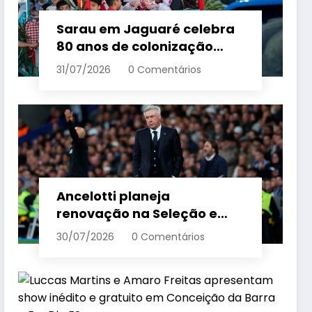
Sarau em Jaguaré celebra
80 anos de colonização
italiana com tradição e
31/07/2026
0 Comentários
trambolhão da polenta –
Em Dia ES
Ancelotti planeja
renovação na Seleção e
menciona termo de ciclo
30/07/2026
0 Comentários
para veteranos – Em Dia ES