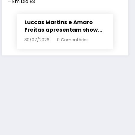
Luccas Martins e Amaro
Freitas apresentam show
inédito e gratuito em
30/07/2026
0 Comentários
Conceição da Barra – Em
Dia ES