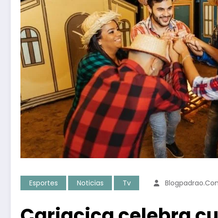
Esportes
Noticias
Tv
Blogpadrao.co
Cariacica celebra c