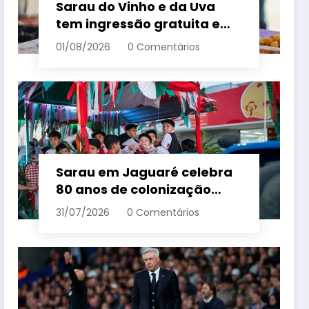
Sarau do Vinho e da Uva
tem ingressão gratuita e
distribui 250 litros de suco
01/08/2026
0 Comentários
em Santa Teresa – Em Dia
ES
Sarau em Jaguaré celebra
80 anos de colonização
italiana com tradição e
31/07/2026
0 Comentários
trambolhão da polenta –
Em Dia ES