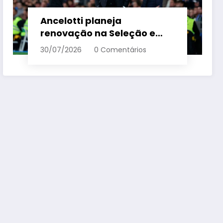
Ancelotti planeja
renovação na Seleção e
menciona termo de ciclo
30/07/2026
0 Comentários
para veteranos – Em Dia ES