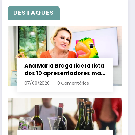
DESTAQUES
Ana Maria Braga lidera lista
dos 10 apresentadores mais
queridos da TV; veja
07/08/2026
0 Comentários
ranking – Em Dia ES