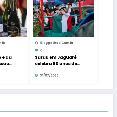
.br
Blogpadrao.com.br
0
 e da
Sarau em Jaguaré
ssão
celebra 80 anos de
ribui 250
colonização italiana
 em Santa
com tradição e
31/07/2026
a ES
trambolhão da
polenta – Em Dia ES