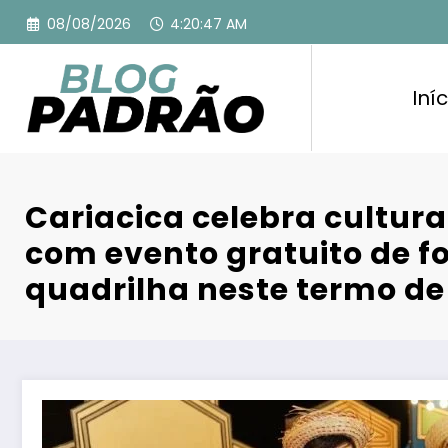
Pular
08/08/2026
4:20:48 AM
para
o
conteúdo
Iníc
Cariacica celebra cultur
com evento gratuito de fo
quadrilha neste termo d