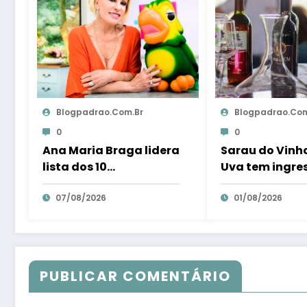
Blogpadrao.com.br
Blogpadrao.com
0
0
Ana Maria Braga lidera
Sarau do Vinho
lista dos 10
Uva tem ingre
apresentadores mais
gratuita e dist
queridos da TV; veja
07/08/2026
litros de suco
01/08/2026
ranking – Em Dia ES
Teresa – Em Di
PUBLICAR COMENTÁRIO