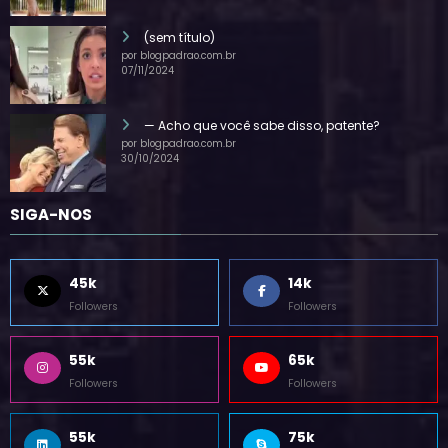
28/07/2025
(sem título)
por blogpadrao.com.br
07/11/2024
— Acho que você sabe disso, patente?
por blogpadrao.com.br
30/10/2024
SIGA-NOS
45k
14k
Followers
Followers
55k
65k
Followers
Followers