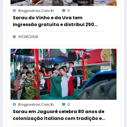
Blogpadrao.com.br
0
Sarau do Vinho e da Uva tem
ingressão gratuita e distribui 250
litros de suco em Santa Teresa – Em
01/08/2026
Dia ES
Blogpadrao.com.br
0
Sarau em Jaguaré celebra 80 anos de
colonização italiana com tradição e
trambolhão da polenta – Em Dia ES