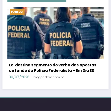
Politica
PSB confirma Geraldo Alckmin porquê
candidato a vice-presidente na fórmula com
Lula – Em Dia ES
30/07/2026
blogpadrao.com.br