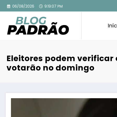
Pular
06/08/2026
9:19:08 PM
para
o
conteúdo
Iníc
Eleitores podem verificar
votarão no domingo