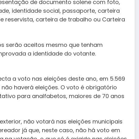
presentação de documento solene com foto,
dade, identidade social, passaporte, carteira
de reservista, carteira de trabalho ou Carteira
ntos serão aceitos mesmo que tenham
mprovada a identidade do votante.
ecta a voto nas eleições deste ano, em 5.569
 não haverá eleições. O voto é obrigatório
ltativo para analfabetos, maiores de 70 anos
exterior, não votará nas eleições municipais
vereador já que, neste caso, não há voto em
cia na votação, o que só é exigido nas eleições