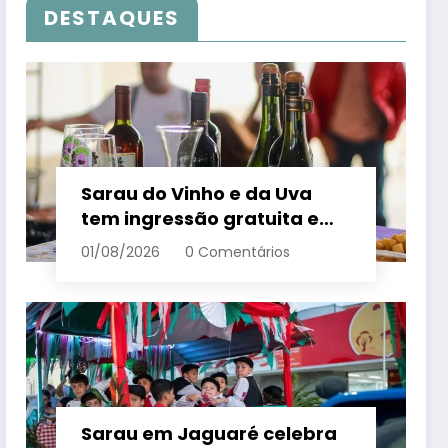
DESTAQUES
Sarau do Vinho e da Uva
tem ingressão gratuita e
distribui 250 litros de suco
01/08/2026
0 Comentários
em Santa Teresa – Em Dia
ES
Sarau em Jaguaré celebra