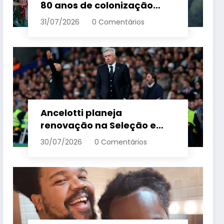
80 anos de colonização
italiana com tradição e
31/07/2026
0 Comentários
trambolhão da polenta –
Em Dia ES
Ancelotti planeja
renovação na Seleção e
menciona termo de ciclo
30/07/2026
0 Comentários
para veteranos – Em Dia ES