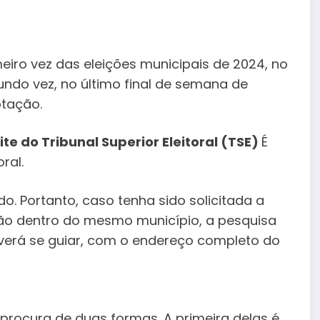
eiro vez das eleições municipais de 2024, no
ndo vez, no último final de semana de
otação.
ite do Tribunal Superior Eleitoral (TSE)
É
ral.
o. Portanto, caso tenha sido solicitada a
ção dentro do mesmo município, a pesquisa
everá se guiar, com o endereço completo do
 procura de duas formas. A primeira delas é