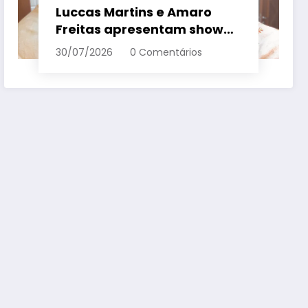
Luccas Martins e Amaro
Freitas apresentam show
inédito e gratuito em
30/07/2026
0 Comentários
Conceição da Barra – Em
Dia ES