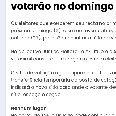
votarão no domingo
Os eleitores que exercerem seu recta no prim
próximo domingo (6), e em um eventual segu
outubro (27), poderão consultar o sítio de v
No aplicativo Justiça Eleitoral, o e-Título e o
s
verosímil consultar a espaço e o escola eleito
O sítio de votação agora aparecerá atualizad
transferência temporária do posto de vota
indicará o novo sítio para onde o votante d
sítio, espaço e seção. .
Nenhum lugar
No portal do TSE, o usuário pode continuar a