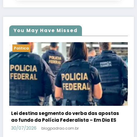
You May Have Missed
Politica
as
PSB confirma Geraldo Alckmin porquê
S
candidato a vice-presidente na fórmula com
Lula – Em Dia ES
30/07/2026
blogpadrao.com.br