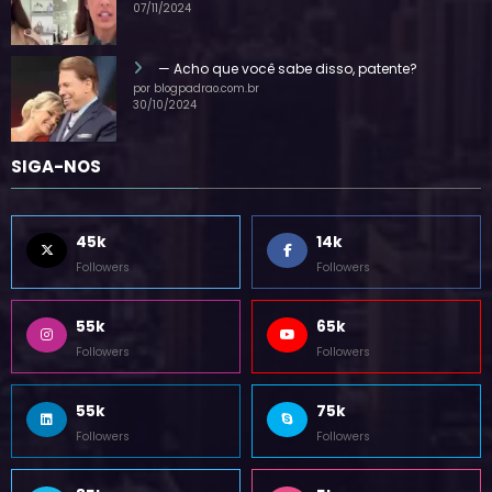
por blogpadrao.com.br
07/11/2024
— Acho que você sabe disso, patente?
por blogpadrao.com.br
30/10/2024
SIGA-NOS
45k
14k
Followers
Followers
55k
65k
Followers
Followers
55k
75k
Followers
Followers