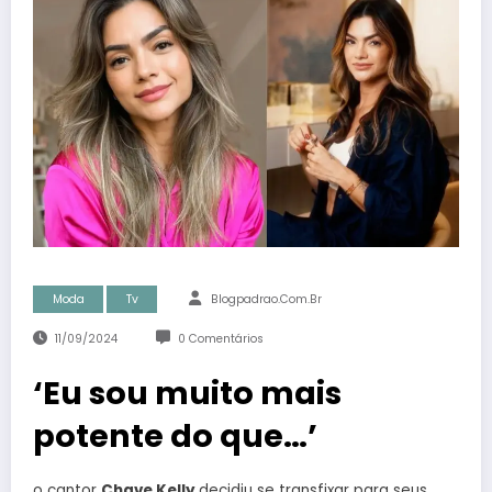
Moda
Tv
Blogpadrao.com.br
11/09/2024
0 Comentários
‘Eu sou muito mais
potente do que…’
o cantor
Chave Kelly
decidiu se transfixar para seus