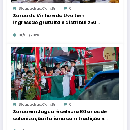
Blogpadrao.com.br
0
Sarau do Vinho e da Uva tem
ingressão gratuita e distribui 250
litros de suco em Santa Teresa – Em
01/08/2026
Dia ES
Blogpadrao.com.br
0
Sarau em Jaguaré celebra 80 anos de
colonização italiana com tradição e
trambolhão da polenta – Em Dia ES