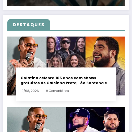
DESTAQUES
Colatina celebra 105 anos com shows
gratuitos de Calcinha Preta, Léo Santana e
Nattan – Em Dia ES
10/08/2026
0 Comentários