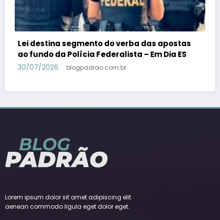
PSB confirma Geraldo Alckmin porquê
candidato a vice-presidente na fórmula com
Lula – Em Dia ES
30/07/2026
blogpadrao.com.br
Lorem ipsum dolor sit amet adipiscing elit
aenean commodo ligula eget dolor eget.