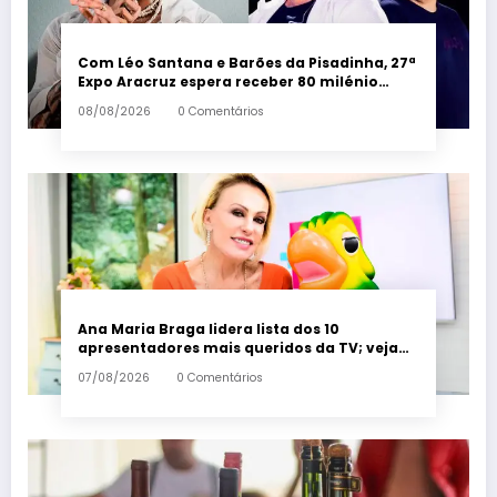
Com Léo Santana e Barões da Pisadinha, 27ª
Expo Aracruz espera receber 80 milénio
visitantes por dia – Em Dia ES
08/08/2026
0 Comentários
Ana Maria Braga lidera lista dos 10
apresentadores mais queridos da TV; veja
ranking – Em Dia ES
07/08/2026
0 Comentários