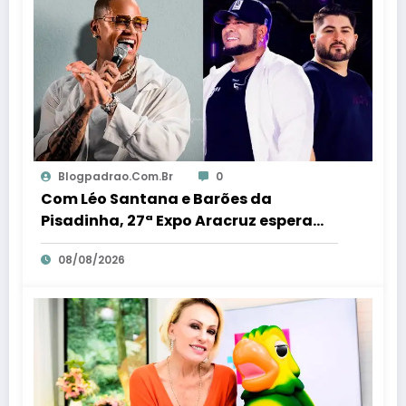
Blogpadrao.com.br
0
Com Léo Santana e Barões da
Pisadinha, 27ª Expo Aracruz espera
receber 80 milénio visitantes por dia –
08/08/2026
Em Dia ES