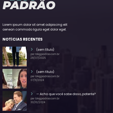
Lorem ipsum dolor sit amet adipiscing elit
aenean commodo ligula eget dolor eget.
NOTÍCIAS RECENTES
(sem título)
por blogpadrao.com.br
28/07/2025
(sem título)
por blogpadrao.com.br
07/11/2024
— Acho que você sabe disso, patente?
por blogpadrao.com.br
30/10/2024