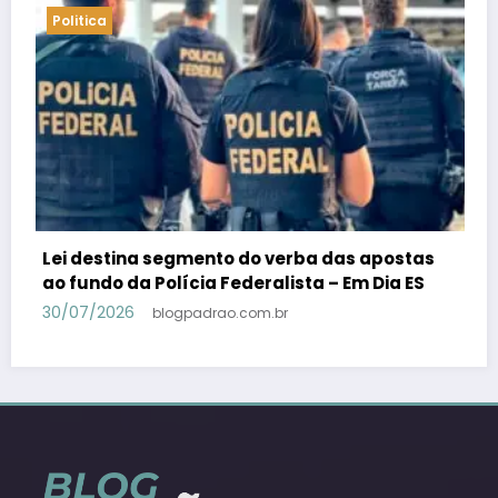
Politica
ostas
PSB confirma Geraldo Alckmin porquê
a ES
candidato a vice-presidente na fórmula c
Lula – Em Dia ES
30/07/2026
blogpadrao.com.br