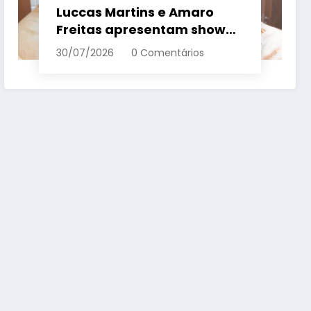
Luccas Martins e Amaro
Freitas apresentam show
inédito e gratuito em
30/07/2026
0 Comentários
Conceição da Barra – Em
Dia ES