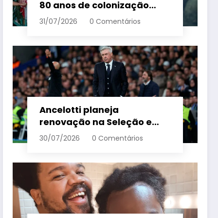
80 anos de colonização
italiana com tradição e
31/07/2026
0 Comentários
trambolhão da polenta –
Em Dia ES
Ancelotti planeja
renovação na Seleção e
menciona termo de ciclo
30/07/2026
0 Comentários
para veteranos – Em Dia ES