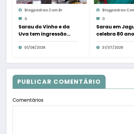
Blogpadrao.com.br
Blogpadrao.com
0
0
Sarau do Vinho e da
Sarau em Jag
Uva tem ingressão
celebra 80 ano
gratuita e distribui 250
colonização it
litros de suco em Santa
01/08/2026
com tradição 
31/07/2026
Teresa – Em Dia ES
trambolhão d
polenta – Em D
PUBLICAR COMENTÁRIO
Comentários