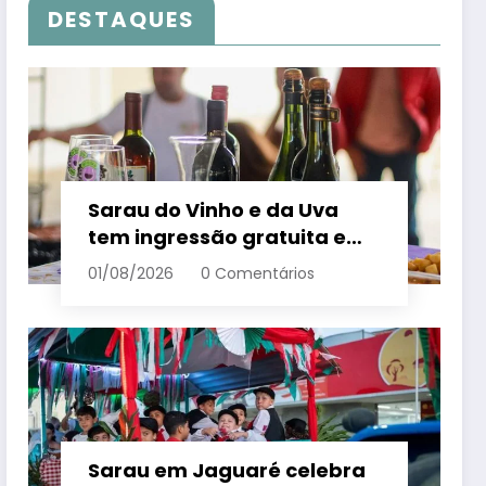
DESTAQUES
Sarau do Vinho e da Uva
tem ingressão gratuita e
distribui 250 litros de suco
01/08/2026
0 Comentários
em Santa Teresa – Em Dia
ES
Sarau em Jaguaré celebra