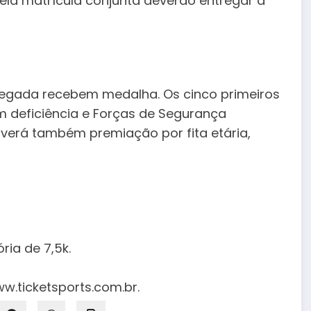
ela matrícula conjunta deverão entregar a
hegada recebem medalha. Os cinco primeiros
m deficiência e Forças de Segurança
averá também premiação por fita etária,
ria de 7,5k.
.ticketsports.com.br.