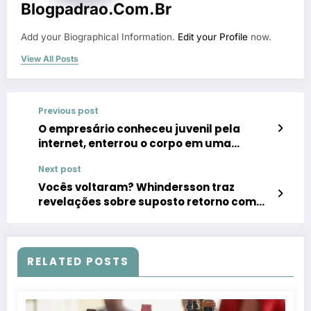
Blogpadrao.com.br
Add your Biographical Information.
Edit your Profile
now.
View All Posts
Previous post
O empresário conheceu juvenil pela
internet, enterrou o corpo em uma
rancho e contou os detalhes à polícia –
Next post
Matrimoniar
Vocês voltaram? Whindersson traz
revelações sobre suposto retorno com
Luísa Sonza
RELATED POSTS