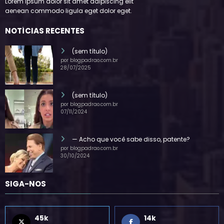
Lorem ipsum dolor sit amet adipiscing elit
aenean commodo ligula eget dolor eget.
NOTÍCIAS RECENTES
(sem título)
por blogpadrao.com.br
28/07/2025
(sem título)
por blogpadrao.com.br
07/11/2024
— Acho que você sabe disso, patente?
por blogpadrao.com.br
30/10/2024
SIGA-NOS
45k
14k