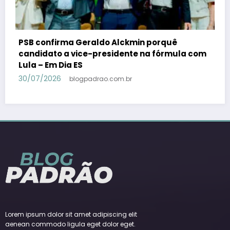
Resguardo diz ao STF que Bolsonaro não
com
autorizou vídeo de IA na convenção do PL – Em
Dia ES
29/07/2026
blogpadrao.com.br
Lorem ipsum dolor sit amet adipiscing elit
aenean commodo ligula eget dolor eget.