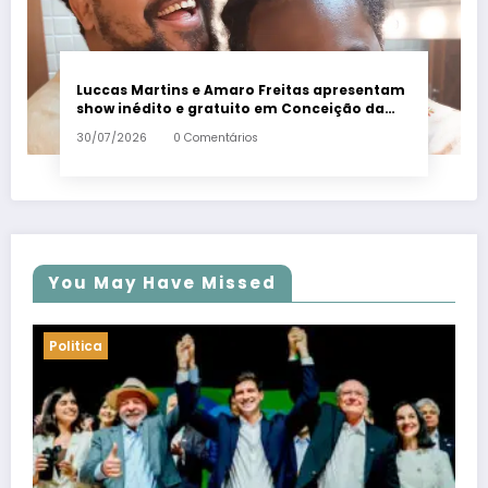
Luccas Martins e Amaro Freitas apresentam
show inédito e gratuito em Conceição da
Barra – Em Dia ES
30/07/2026
0 Comentários
You May Have Missed
Politica