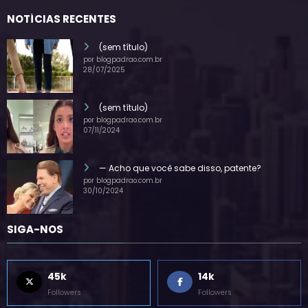
NOTÍCIAS RECENTES
(sem título)
por blogpadrao.com.br
28/07/2025
(sem título)
por blogpadrao.com.br
07/11/2024
— Acho que você sabe disso, patente?
por blogpadrao.com.br
30/10/2024
SIGA-NOS
45k
14k
Followers
Followers