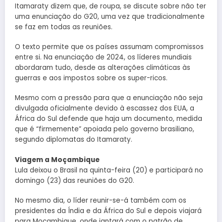
Itamaraty dizem que, de roupa, se discute sobre não ter
uma enunciação do G20, uma vez que tradicionalmente
se faz em todas as reuniões.
O texto permite que os países assumam compromissos
entre si. Na enunciação de 2024, os líderes mundiais
abordaram tudo, desde as alterações climáticas às
guerras e aos impostos sobre os super-ricos.
Mesmo com a pressão para que a enunciação não seja
divulgada oficialmente devido à escassez dos EUA, a
África do Sul defende que haja um documento, medida
que é “firmemente” apoiada pelo governo brasiliano,
segundo diplomatas do Itamaraty.
Viagem a Moçambique
Lula deixou o Brasil na quinta-feira (20) e participará no
domingo (23) das reuniões do G20.
No mesmo dia, o líder reunir-se-á também com os
presidentes da Índia e da África do Sul e depois viajará
para Moçambique, onde jantará com o patrão de