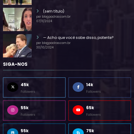
28/07/2025
(sem título)
por blogpadrao.com.br
07/11/2024
— Acho que você sabe disso, patente?
por blogpadrao.com.br
30/10/2024
SIGA-NOS
45k
14k
Followers
Followers
55k
65k
Followers
Followers