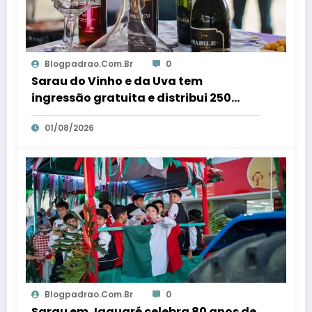
Blogpadrao.com.br
0
Sarau do Vinho e da Uva tem
ingressão gratuita e distribui 250
litros de suco em Santa Teresa – Em
01/08/2026
Dia ES
Blogpadrao.com.br
0
Sarau em Jaguaré celebra 80 anos de