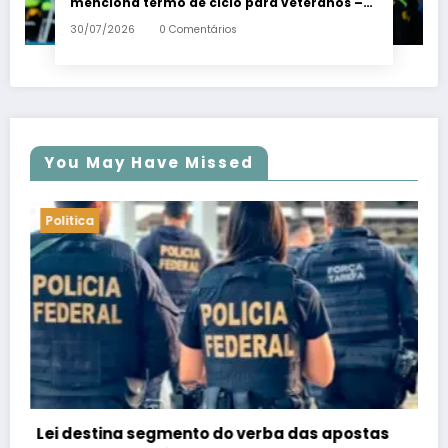
menciona termo de ciclo para veteranos –
Em Dia ES
30/07/2026
0 Comentários
You May Have Missed
Politica
as
PSB confirma Geraldo Alckmin porquê