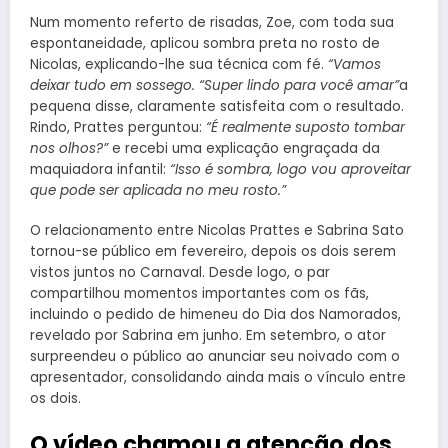
Num momento referto de risadas, Zoe, com toda sua
espontaneidade, aplicou sombra preta no rosto de
Nicolas, explicando-lhe sua técnica com fé.
“Vamos
deixar tudo em sossego. “Super lindo para você amar”
a
pequena disse, claramente satisfeita com o resultado.
Rindo, Prattes perguntou:
“É realmente suposto tombar
nos olhos?”
e recebi uma explicação engraçada da
maquiadora infantil:
“Isso é sombra, logo vou aproveitar
que pode ser aplicada no meu rosto.”
O relacionamento entre Nicolas Prattes e Sabrina Sato
tornou-se público em fevereiro, depois os dois serem
vistos juntos no Carnaval. Desde logo, o par
compartilhou momentos importantes com os fãs,
incluindo o pedido de himeneu do Dia dos Namorados,
revelado por Sabrina em junho. Em setembro, o ator
surpreendeu o público ao anunciar seu noivado com o
apresentador, consolidando ainda mais o vínculo entre
os dois.
O vídeo chamou a atenção dos