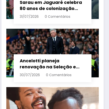
Sarau em Jaguaré celebra
80 anos de colonização
italiana com tradição e
31/07/2026
0 Comentários
trambolhão da polenta –
Em Dia ES
Ancelotti planeja
renovação na Seleção e
menciona termo de ciclo
30/07/2026
0 Comentários
para veteranos – Em Dia ES