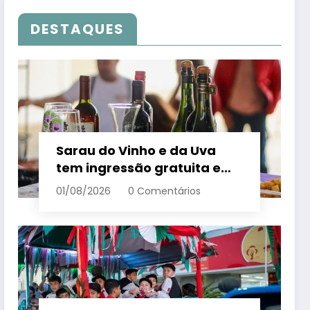
DESTAQUES
Sarau do Vinho e da Uva
tem ingressão gratuita e
distribui 250 litros de suco
01/08/2026
0 Comentários
em Santa Teresa – Em Dia
ES