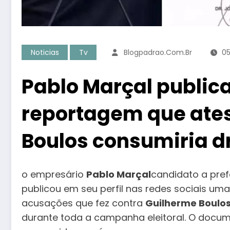
Noticias
Tv
Blogpadrao.com.br
05
Pablo Marçal public
reportagem que ate
Boulos consumiria d
o empresário
Pablo Marçal
candidato a pref
publicou em seu perfil nas redes sociais u
acusações que fez contra
Guilherme Boulo
durante toda a campanha eleitoral. O docume