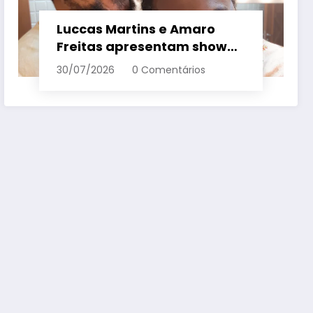
Luccas Martins e Amaro
Freitas apresentam show
inédito e gratuito em
30/07/2026
0 Comentários
Conceição da Barra – Em
Dia ES