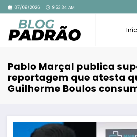
Pular
07/08/2026
9:53:35 AM
para
o
conteúdo
Iníc
Pablo Marçal publica su
reportagem que atesta q
Guilherme Boulos consum