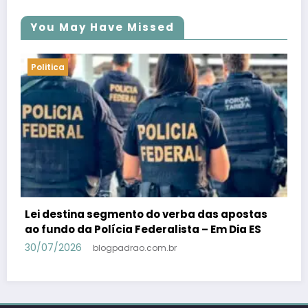
You May Have Missed
Politica
PSB confirma Geraldo Alckmin porquê
candidato a vice-presidente na fórmula com
Lula – Em Dia ES
30/07/2026
blogpadrao.com.br