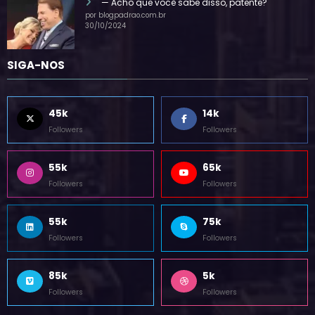
— Acho que você sabe disso, patente?
por blogpadrao.com.br
30/10/2024
SIGA-NOS
45k
14k
Followers
Followers
55k
65k
Followers
Followers
55k
75k
Followers
Followers
85k
5k
Followers
Followers