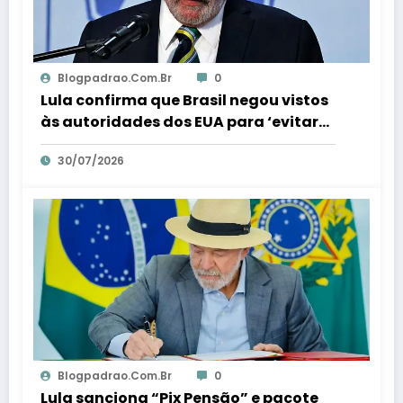
Blogpadrao.com.br
0
Lula confirma que Brasil negou vistos
às autoridades dos EUA para ‘evitar
interferência’ nas eleições – Em Dia ES
30/07/2026
Blogpadrao.com.br
0
Lula sanciona “Pix Pensão” e pacote