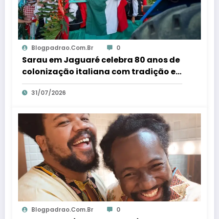
Blogpadrao.com.br
0
Sarau em Jaguaré celebra 80 anos de
colonização italiana com tradição e
trambolhão da polenta – Em Dia ES
31/07/2026
Blogpadrao.com.br
0