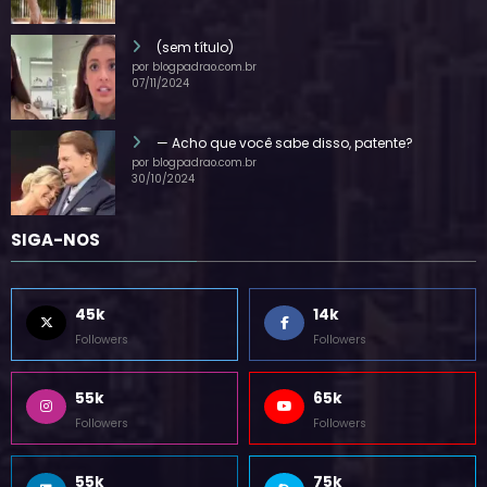
28/07/2025
(sem título)
por blogpadrao.com.br
07/11/2024
— Acho que você sabe disso, patente?
por blogpadrao.com.br
30/10/2024
SIGA-NOS
45k
14k
Followers
Followers
55k
65k
Followers
Followers