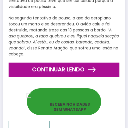
tentativa de pouso teve que ser cancelada porque a
visibilidade era péssima.
Na segunda tentativa de pouso, a asa da aeroplano
tocou um morro e se desprendeu. O avião caiu e foi
destruído, matando treze das 18 pessoas a bordo. “
A
asa quebrou, a rabo quebrou e eu fiquei naquela secção
que sobrou. Aí está… eu de costas, batendo, cadeira,
voando
“, disse Renato Aragão, que sofreu uma lesão na
cabeça.
CONTINUAR LENDO
RECEBA NOVIDADES
SEM WHATSAPP
Reportar bugs