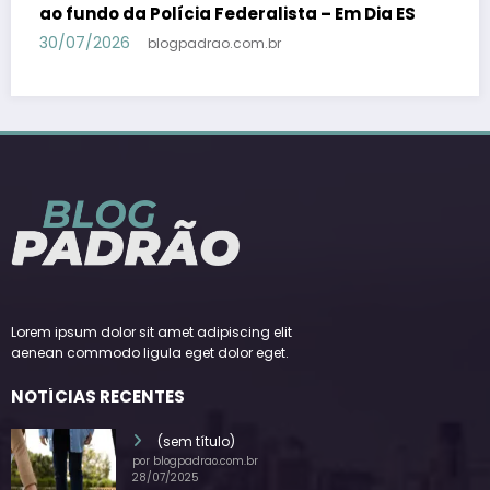
candidato a vice-presidente na fórmula com
Lula – Em Dia ES
30/07/2026
blogpadrao.com.br
Lorem ipsum dolor sit amet adipiscing elit
aenean commodo ligula eget dolor eget.
NOTÍCIAS RECENTES
(sem título)
por blogpadrao.com.br