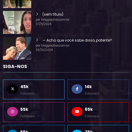
por blogpadrao.com.br
28/07/2025
(sem título)
por blogpadrao.com.br
07/11/2024
— Acho que você sabe disso, patente?
por blogpadrao.com.br
30/10/2024
SIGA-NOS
45k
14k
Followers
Followers
55k
65k
Followers
Followers