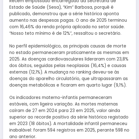
Recém empossado encarregado da Secretaria de
Estado de Saúde (Sesa), “Kim” Barbosa, porquê é
publicado, demonstrou que a série histórica aponta
aumento nas despesas pagas. O ano de 2025 terminou
com 16,46% da renda própria aplicada no setor saúde.
“Nosso teto mínimo é de 12%”, ressaltou o secretário.
No perfil epidemiológico, as principais causas de morte
no estado permaneceram praticamente as mesmas em
2025. As doenças cardiovasculares lideraram com 23,8%
dos óbitos, seguidas pelas neoplasias (16,4%) e causas
externas (12,1%). A mudança no ranking deveu-se às
doenças do aparelho circulatório, que ultrapassaram as
doenças metabólicas e ficaram em quarto lugar (9,1%).
Os indicadores materno-infantis permaneceram
estáveis, com ligeira variação. As mortes maternas
caíram de 27 em 2024 para 23 em 2025, valor ainda
superior ao recorde positivo da série histórica registado
em 2023 (18 óbitos). A mortalidade infantil permaneceu
inabalável: foram 594 registros em 2025, perante 598 no
ano anterior.