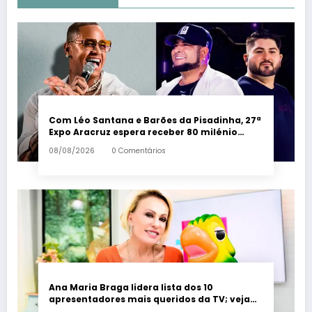
Com Léo Santana e Barões da Pisadinha, 27ª
Expo Aracruz espera receber 80 milénio
visitantes por dia – Em Dia ES
08/08/2026
0 Comentários
Ana Maria Braga lidera lista dos 10
apresentadores mais queridos da TV; veja
ranking – Em Dia ES