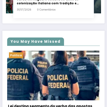
colonização italiana com tradição e
trambolhão da polenta – Em Dia ES
31/07/2026
0 Comentários
You May Have Missed
Politica
PSB confirma Geraldo Alckmin porquê