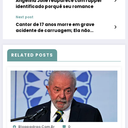
Angelina Jolie reaparece com rapper
identificado porquê seu romance
Next post
Cantor de 17 anos morre em grave
acidente de carruagem; Ela não
conseguiu realizar seu sonho.
RELATED POSTS
Blogpadrao.com.br
0