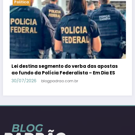
Politica
as apostas
PSB confirma Geraldo Alckmin porqu
 Em Dia ES
candidato a vice-presidente na fórm
Lula – Em Dia ES
30/07/2026
blogpadrao.com.br