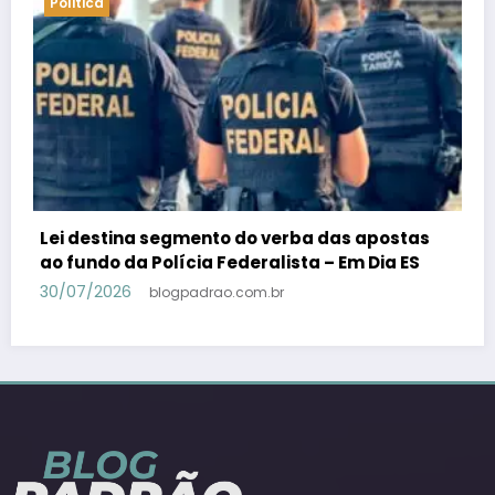
Politica
PSB confirma Geraldo Alckmin porquê
candidato a vice-presidente na fórmula com
Lula – Em Dia ES
30/07/2026
blogpadrao.com.br