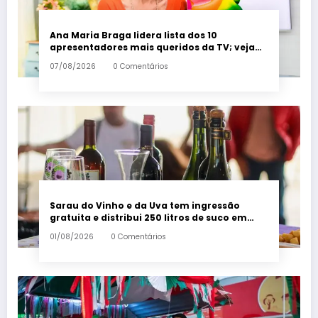
Ana Maria Braga lidera lista dos 10
apresentadores mais queridos da TV; veja
ranking – Em Dia ES
07/08/2026
0 Comentários
Sarau do Vinho e da Uva tem ingressão
gratuita e distribui 250 litros de suco em
Santa Teresa – Em Dia ES
01/08/2026
0 Comentários