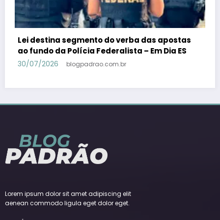
PSB confirma Geraldo Alckmin porquê
candidato a vice-presidente na fórmula com
Lula – Em Dia ES
30/07/2026
blogpadrao.com.br
Lorem ipsum dolor sit amet adipiscing elit
aenean commodo ligula eget dolor eget.