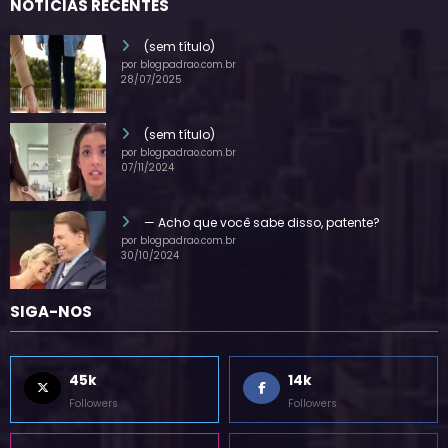
NOTÍCIAS RECENTES
(sem título)
por blogpadrao.com.br
28/07/2025
(sem título)
por blogpadrao.com.br
07/11/2024
— Acho que você sabe disso, patente?
por blogpadrao.com.br
30/10/2024
SIGA-NOS
45k
14k
Followers
Followers