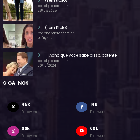
(sem título)
por blogpadrao.com.br
28/07/2025
(sem título)
por blogpadrao.com.br
07/11/2024
— Acho que você sabe disso, patente?
por blogpadrao.com.br
30/10/2024
SIGA-NOS
45k
14k
Followers
Followers
55k
65k