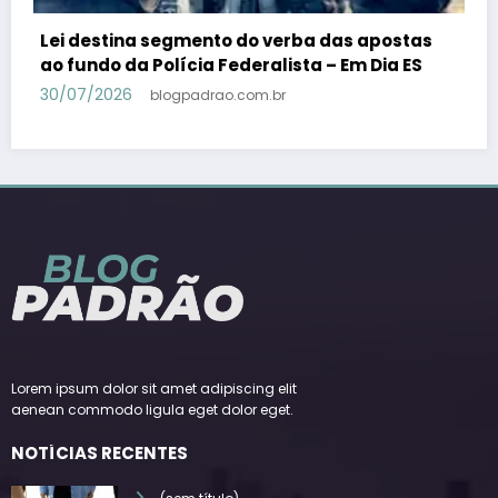
PSB confirma Geraldo Alckmin porquê
candidato a vice-presidente na fórmula com
Lula – Em Dia ES
30/07/2026
blogpadrao.com.br
Lorem ipsum dolor sit amet adipiscing elit
aenean commodo ligula eget dolor eget.
NOTÍCIAS RECENTES