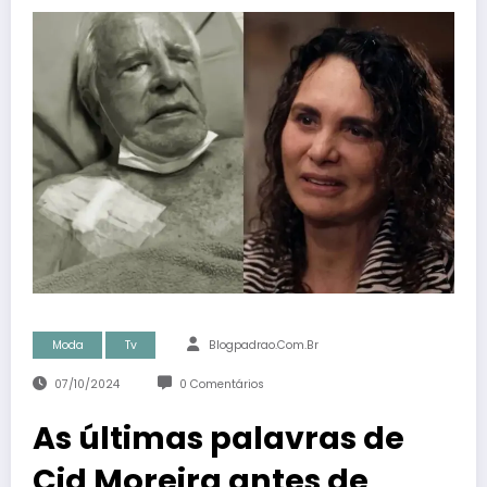
Moda
Tv
Blogpadrao.com.br
07/10/2024
0 Comentários
As últimas palavras de
Cid Moreira antes de