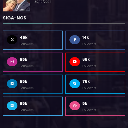
por blogpadrao.com.br
30/10/2024
SIGA-NOS
45k
14k
Followers
Followers
55k
65k
Followers
Followers
55k
75k
Followers
Followers
85k
5k
Followers
Followers