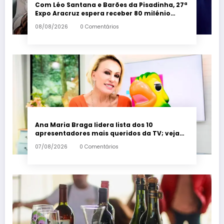
Com Léo Santana e Barões da Pisadinha, 27ª
Expo Aracruz espera receber 80 milénio
visitantes por dia – Em Dia ES
08/08/2026
0 Comentários
Ana Maria Braga lidera lista dos 10
apresentadores mais queridos da TV; veja
ranking – Em Dia ES
07/08/2026
0 Comentários