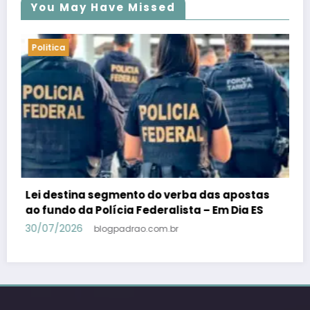
You May Have Missed
Politica
tas
PSB confirma Geraldo Alckmin porquê
ES
candidato a vice-presidente na fórmula com
Lula – Em Dia ES
30/07/2026
blogpadrao.com.br