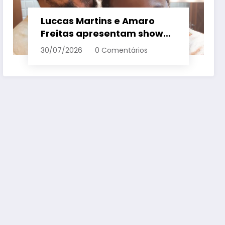
Luccas Martins e Amaro
Freitas apresentam show
inédito e gratuito em
30/07/2026
0 Comentários
Conceição da Barra – Em
Dia ES