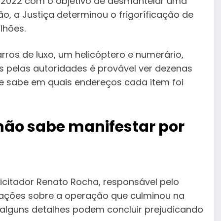
 2022 com o objetivo de desmantelar uma
o, a Justiça determinou o frigoríficação de
lhões.
ros de luxo, um helicóptero e numerário,
s pelas autoridades é provável ver dezenas
se sabe em quais endereços cada item foi
 não sabe manifestar por
icitador Renato Rocha, responsável pelo
mações sobre a operação que culminou na
 alguns detalhes podem concluir prejudicando