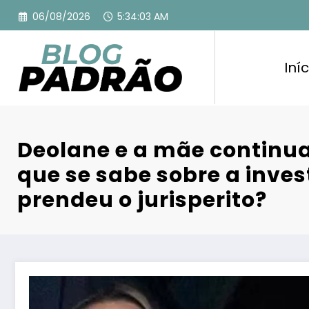
Pular
06/08/2026
5:34:04 AM
para
o
conteúdo
Iníc
Deolane e a mãe continu
que se sabe sobre a inve
prendeu o jurisperito?