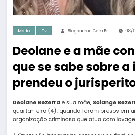
Moda
Tv
Blogpadrao.com.br
08/
Deolane e a mãe con
que se sabe sobre a
prendeu o jurisperit
Deolane Bezerra
e sua mãe,
Solange Bezer
quarta-feira (4), quando foram presos em u
organização criminosa que atua com lavagem