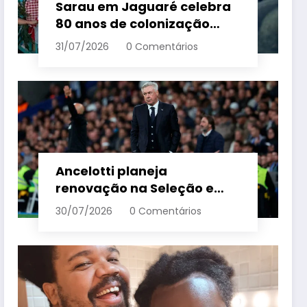
Sarau em Jaguaré celebra
80 anos de colonização
italiana com tradição e
31/07/2026
0 Comentários
trambolhão da polenta –
Em Dia ES
Ancelotti planeja
renovação na Seleção e
menciona termo de ciclo
30/07/2026
0 Comentários
para veteranos – Em Dia ES