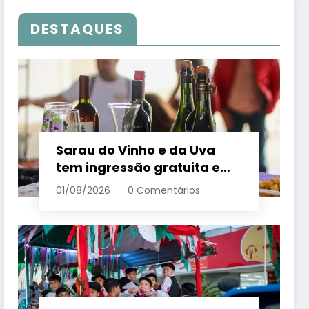
DESTAQUES
Sarau do Vinho e da Uva
tem ingressão gratuita e
distribui 250 litros de suco
01/08/2026
0 Comentários
em Santa Teresa – Em Dia
ES