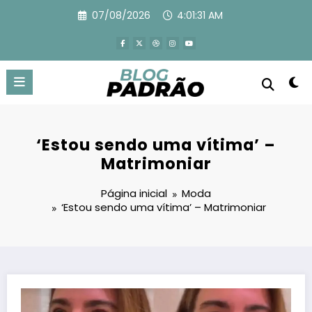
Pular
07/08/2026
4:01:32 AM
para
o
conteúdo
‘Estou sendo uma vítima’ –
Matrimoniar
Página inicial
Moda
‘Estou sendo uma vítima’ – Matrimoniar