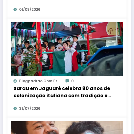
litros de suco em Santa Teresa – Em
01/08/2026
Dia ES
Blogpadrao.com.br
0
Sarau em Jaguaré celebra 80 anos de
colonização italiana com tradição e
trambolhão da polenta – Em Dia ES
31/07/2026