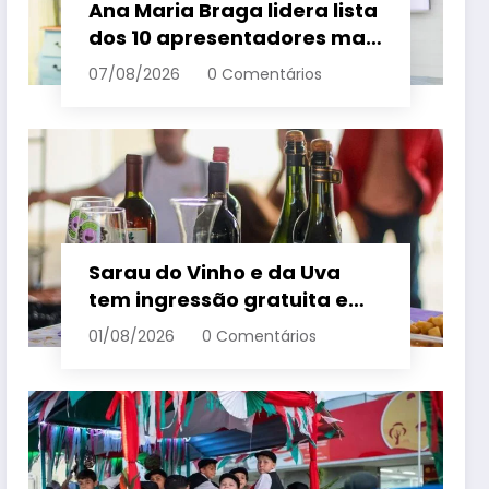
Ana Maria Braga lidera lista
dos 10 apresentadores mais
queridos da TV; veja
07/08/2026
0 Comentários
ranking – Em Dia ES
Sarau do Vinho e da Uva
tem ingressão gratuita e
distribui 250 litros de suco
01/08/2026
0 Comentários
em Santa Teresa – Em Dia
ES