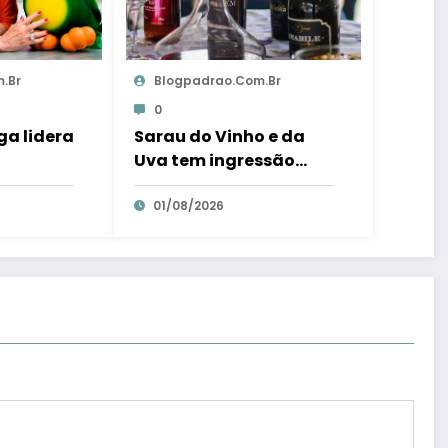
.br
Blogpadrao.com.br
0
ga lidera
Sarau do Vinho e da
Uva tem ingressão
es mais
gratuita e distribui 250
; veja
litros de suco em Santa
01/08/2026
ia ES
Teresa – Em Dia ES