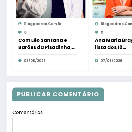
Blogpadrao.com.br
Blogpadrao.com
0
0
Com Léo Santana e
Ana Maria Bra
Barões da Pisadinha,
lista dos 10
27ª Expo Aracruz
apresentador
espera receber 80
08/08/2026
queridos da TV
07/08/2026
milénio visitantes por
ranking – Em D
dia – Em Dia ES
PUBLICAR COMENTÁRIO
Comentários