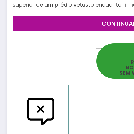
superior de um prédio vetusto enquanto fil
CONTINUA
NO
SEM 
Reportar bugs