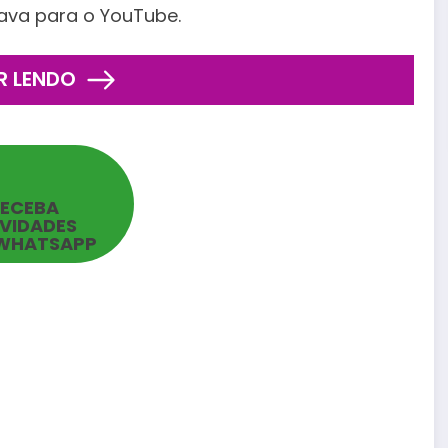
mava para o YouTube.
R LENDO
RECEBA
VIDADES
WHATSAPP