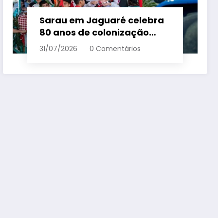
Sarau em Jaguaré celebra
80 anos de colonização
italiana com tradição e
31/07/2026
0 Comentários
trambolhão da polenta –
Em Dia ES