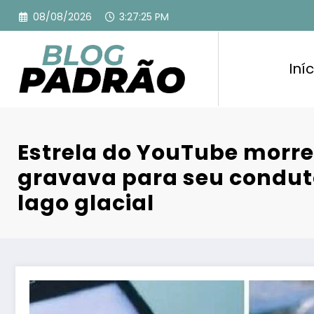
Pular
08/08/2026
3:27:26 PM
para
o
conteúdo
Iníc
Estrela do YouTube morr
gravava para seu condu
lago glacial