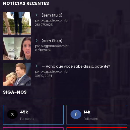
NOTÍCIAS RECENTES
(sem título)
por blogpadrao.com.br
28/07/2025
(sem título)
por blogpadrao.com.br
07/11/2024
— Acho que você sabe disso, patente?
por blogpadrao.com.br
30/10/2024
SIGA-NOS
45k
14k
Followers
Followers