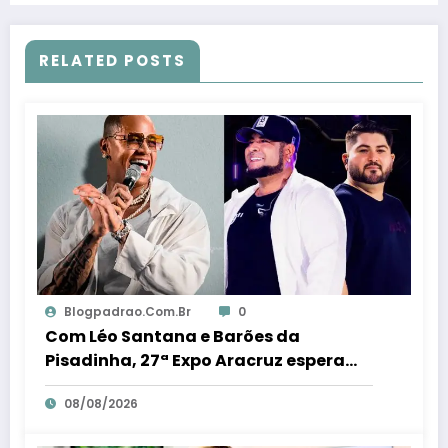
RELATED POSTS
Blogpadrao.com.br
0
Com Léo Santana e Barões da
Pisadinha, 27ª Expo Aracruz espera
receber 80 milénio visitantes por dia –
08/08/2026
Em Dia ES