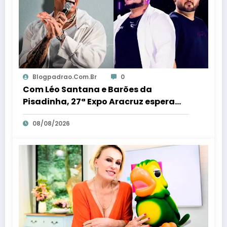
Blogpadrao.com.br
0
Com Léo Santana e Barões da
Pisadinha, 27ª Expo Aracruz espera
receber 80 milénio visitantes por dia –
08/08/2026
Em Dia ES