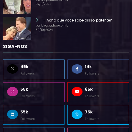
(sem título)
por blogpadrao.com.br
07/11/2024
— Acho que você sabe disso, patente?
por blogpadrao.com.br
30/10/2024
SIGA-NOS
45k
14k
Followers
Followers
55k
65k
Followers
Followers
55k
75k
Followers
Followers