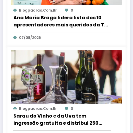
Blogpadrao.com.br
0
Ana Maria Braga lidera lista dos 10
apresentadores mais queridos da TV;
veja ranking – Em Dia ES
07/08/2026
Blogpadrao.com.br
0
Sarau do Vinho e da Uva tem
ingressão gratuita e distribui 250
litros de suco em Santa Teresa – Em