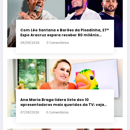
Com Léo Santana e Barões da Pisadinha, 27ª
Expo Aracruz espera receber 80 milénio
visitantes por dia – Em Dia ES
08/08/2026
0 Comentários
Ana Maria Braga lidera lista dos 10
apresentadores mais queridos da TV; veja
ranking – Em Dia ES
07/08/2026
0 Comentários