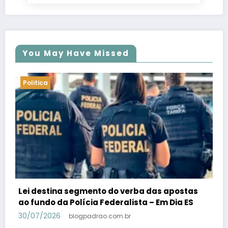
You May Have Missed
Politica
PSB confirma Geraldo Alckmin porquê
candidato a vice-presidente na fórmula com
Lula – Em Dia ES
30/07/2026
blogpadrao.com.br