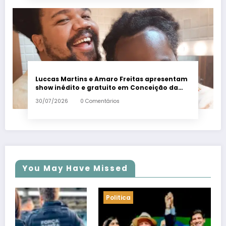
Luccas Martins e Amaro Freitas apresentam
show inédito e gratuito em Conceição da
Barra – Em Dia ES
30/07/2026
0 Comentários
You May Have Missed
Politica