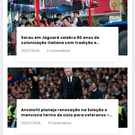
Sarau em Jaguaré celebra 80 anos de
colonização italiana com tradição e
trambolhão da polenta – Em Dia ES
31/07/2026
0 Comentários
Ancelotti planeja renovação na Seleção e
menciona termo de ciclo para veteranos –
Em Dia ES
30/07/2026
0 Comentários