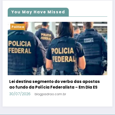
You May Have Missed
Politica
PSB confirma Geraldo Alckmin porquê
candidato a vice-presidente na fórmula com
Lula – Em Dia ES
30/07/2026
blogpadrao.com.br