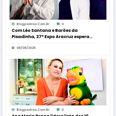
Blogpadrao.com.br
0
Com Léo Santana e Barões da
Pisadinha, 27ª Expo Aracruz espera
receber 80 milénio visitantes por dia –
08/08/2026
Em Dia ES
Blogpadrao.com.br
0