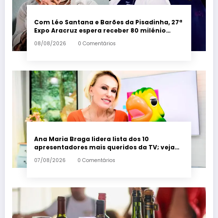
Com Léo Santana e Barões da Pisadinha, 27ª
Expo Aracruz espera receber 80 milénio
visitantes por dia – Em Dia ES
08/08/2026
0 Comentários
Ana Maria Braga lidera lista dos 10
apresentadores mais queridos da TV; veja
ranking – Em Dia ES
07/08/2026
0 Comentários