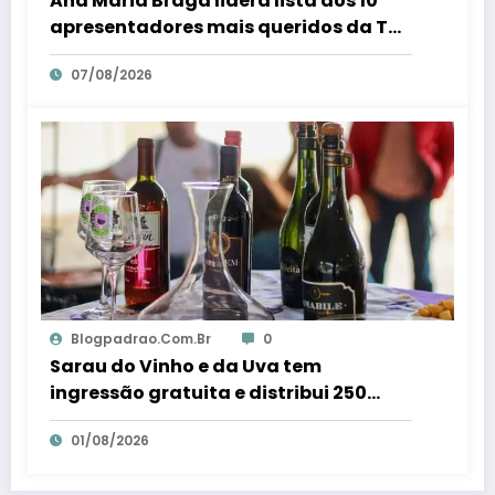
Ana Maria Braga lidera lista dos 10
apresentadores mais queridos da TV;
veja ranking – Em Dia ES
07/08/2026
Blogpadrao.com.br
0
Sarau do Vinho e da Uva tem
ingressão gratuita e distribui 250
litros de suco em Santa Teresa – Em
01/08/2026
Dia ES