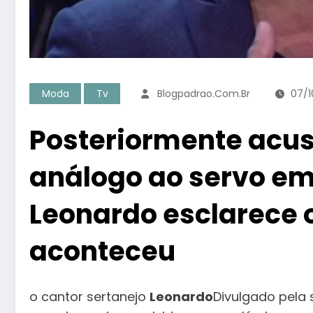
Moda
Tv
Blogpadrao.com.br
07/1
Posteriormente acus
análogo ao servo em
Leonardo esclarece 
aconteceu
o cantor sertanejo
Leonardo
Divulgado pela 