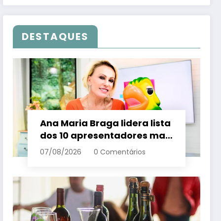
DESTAQUES
Ana Maria Braga lidera lista
dos 10 apresentadores mais
queridos da TV; veja
07/08/2026
0 Comentários
ranking – Em Dia ES