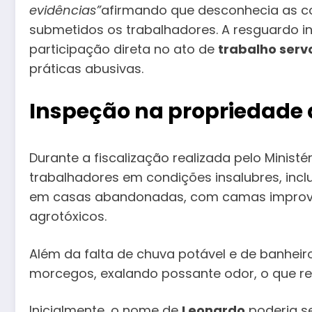
evidências”
afirmando que desconhecia as c
submetidos os trabalhadores. A resguardo in
participação direta no ato de
trabalho serv
práticas abusivas.
Inspeção na propriedade 
Durante a fiscalização realizada pelo Minist
trabalhadores em condições insalubres, inclu
em casas abandonadas, com camas improvis
agrotóxicos.
Além da falta de chuva potável e de banheiro
morcegos, exalando possante odor, o que ref
Inicialmente, o nome de
Leonardo
poderia se