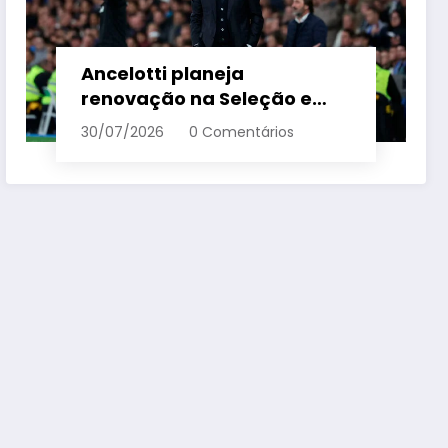
Ancelotti planeja
renovação na Seleção e
menciona termo de ciclo
30/07/2026
0 Comentários
para veteranos – Em Dia ES