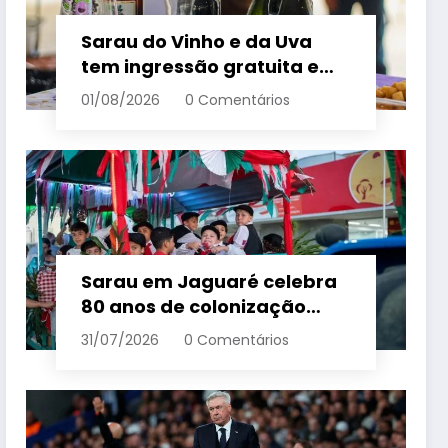
Sarau do Vinho e da Uva
tem ingressão gratuita e
distribui 250 litros de suco
01/08/2026
0 Comentários
em Santa Teresa – Em Dia
ES
Sarau em Jaguaré celebra
80 anos de colonização
italiana com tradição e
31/07/2026
0 Comentários
trambolhão da polenta –
Em Dia ES