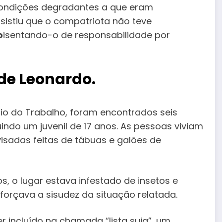
ondições degradantes a que eram
sistiu que o compatriota não teve
o
isentando-o de responsabilidade por
de Leonardo.
ério do Trabalho, foram encontrados seis
indo um juvenil de 17 anos. As pessoas viviam
adas feitas de tábuas e galões de
s, o lugar estava infestado de insetos e
orçava a sisudez da situação relatada.
r incluído na chamada “lista suja”, um