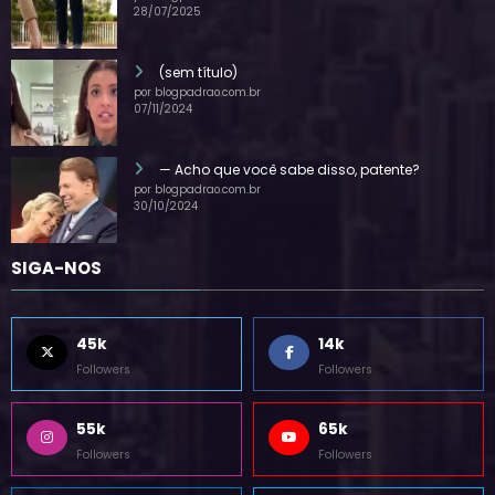
por blogpadrao.com.br
28/07/2025
(sem título)
por blogpadrao.com.br
07/11/2024
— Acho que você sabe disso, patente?
por blogpadrao.com.br
30/10/2024
SIGA-NOS
45k
14k
Followers
Followers
55k
65k
Followers
Followers