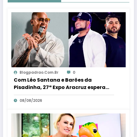
Blogpadrao.com.br
0
Com Léo Santana e Barões da
Pisadinha, 27ª Expo Aracruz espera
receber 80 milénio visitantes por dia –
08/08/2026
Em Dia ES