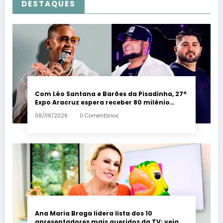
DESTAQUES
Com Léo Santana e Barões da Pisadinha, 27ª
Expo Aracruz espera receber 80 milénio
visitantes por dia – Em Dia ES
08/08/2026
0 Comentários
Ana Maria Braga lidera lista dos 10
apresentadores mais queridos da TV; veja