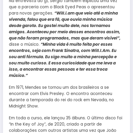
Na entrevista ao g1, Sergio também explicou uma vez
que a parceria com o Black Eyed Peas o apresentou
para novas gerações.
“Will.i.am que veio até a minha
vivenda, falou que era fã, que ouvia minha música
desde garoto. Eu gostei muito dele, nos tornamos
amigos. Aconteceu por meio desses encontros assim,
que não foram programados, mas que deram visível”,
disse o músico.
“Minha vida é muito feita por esses
encontros, seja com Frank Sinatra, com Will.I.Am. Eu
sou anti fórmula. Eu sigo muito a minha percepção e
sou muito curioso. E essa curiosidade que me leva a
isso, a encontrar essas pessoas e ter essa troca
músico.”
Em 1971, Mendes se tornou um dos brasileiros a se
encontrar com Elvis Presley. O encontro aconteceu
durante a temporada do rei do rock em Nevada, no
Midnight Show.
Em toda a curso, ele lançou 35 álbuns. O último disco foi
“In the Key of Joy”, de 2020, criado a partir de
colaborações com outros artistas uma vez que João