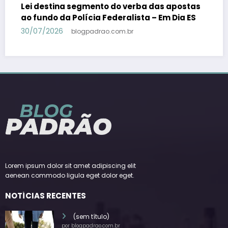
ostas
PSB confirma Geraldo Alckmin porquê
a ES
candidato a vice-presidente na fórmula c
Lula – Em Dia ES
30/07/2026
blogpadrao.com.br
Lorem ipsum dolor sit amet adipiscing elit
aenean commodo ligula eget dolor eget.
NOTÍCIAS RECENTES
(sem título)