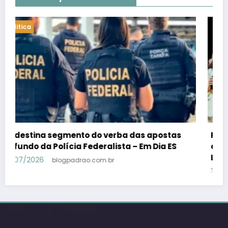
Politica
PSB confirma Geraldo Alckmin porquê
candidato a vice-presidente na fórmula com
Lula – Em Dia ES
30/07/2026
blogpadrao.com.br