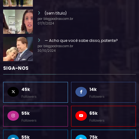
28/07/2025
(sem título)
por blogpadrao.com.br
07/11/2024
— Acho que você sabe disso, patente?
por blogpadrao.com.br
30/10/2024
SIGA-NOS
45k
14k
Followers
Followers
55k
65k
Followers
Followers