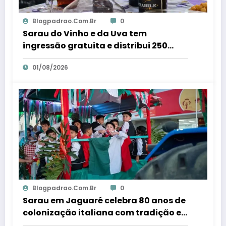
Blogpadrao.com.br
0
Sarau do Vinho e da Uva tem
ingressão gratuita e distribui 250
litros de suco em Santa Teresa – Em
01/08/2026
Dia ES
Blogpadrao.com.br
0
Sarau em Jaguaré celebra 80 anos de
colonização italiana com tradição e
trambolhão da polenta – Em Dia ES