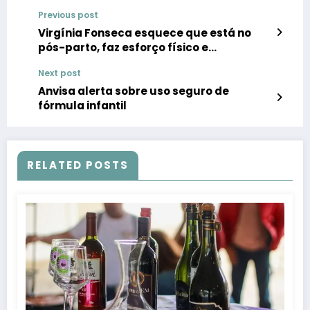
Previous post
Virgínia Fonseca esquece que está no
pós-parto, faz esforço físico e
desenvolve complicações durante a
Next post
cesárea
Anvisa alerta sobre uso seguro de
fórmula infantil
RELATED POSTS