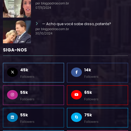
(sem título)
por blogpadrao.com.br
07/11/2024
— Acho que você sabe disso, patente?
por blogpadrao.com.br
30/10/2024
SIGA-NOS
45k
14k
Followers
Followers
55k
65k
Followers
Followers
55k
75k
Followers
Followers