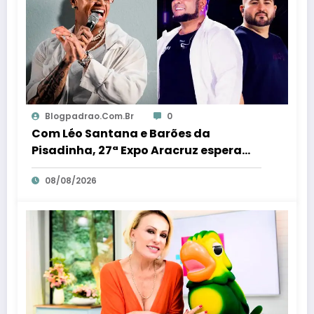
Blogpadrao.com.br
0
Com Léo Santana e Barões da
Pisadinha, 27ª Expo Aracruz espera
receber 80 milénio visitantes por dia –
08/08/2026
Em Dia ES