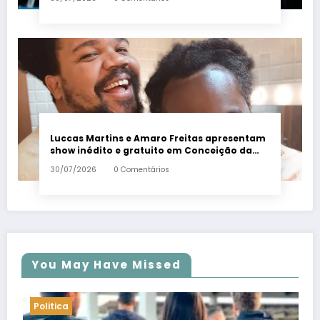
Luccas Martins e Amaro Freitas apresentam
show inédito e gratuito em Conceição da
Barra – Em Dia ES
30/07/2026
0 Comentários
You May Have Missed
Politica