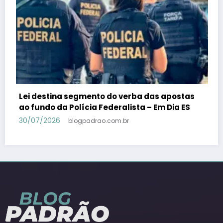
as
PSB confirma Geraldo Alckmin porquê
S
candidato a vice-presidente na fórmula com
Lula – Em Dia ES
30/07/2026
blogpadrao.com.br