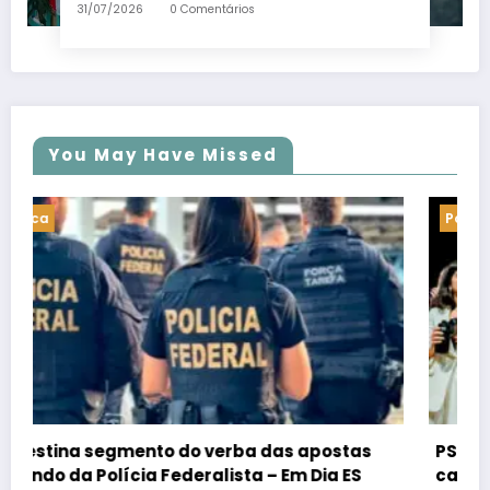
31/07/2026
0 Comentários
You May Have Missed
Politica
PSB confirma Geraldo Alckmin porquê
candidato a vice-presidente na fórmula com