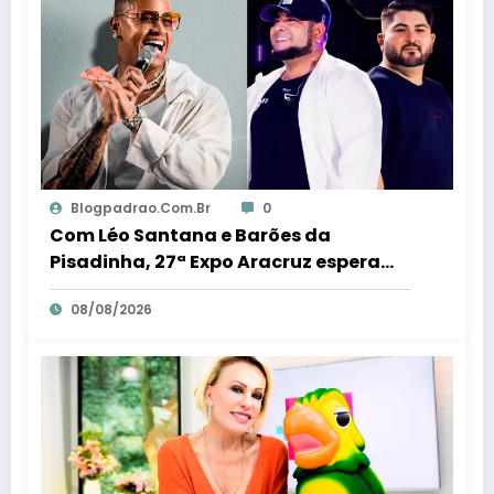
Blogpadrao.com.br
0
Com Léo Santana e Barões da
Pisadinha, 27ª Expo Aracruz espera
receber 80 milénio visitantes por dia –
08/08/2026
Em Dia ES