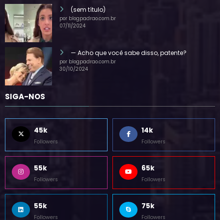
(sem título)
por blogpadrao.com.br
07/11/2024
— Acho que você sabe disso, patente?
por blogpadrao.com.br
30/10/2024
SIGA-NOS
45k
14k
Followers
Followers
55k
65k
Followers
Followers
55k
75k