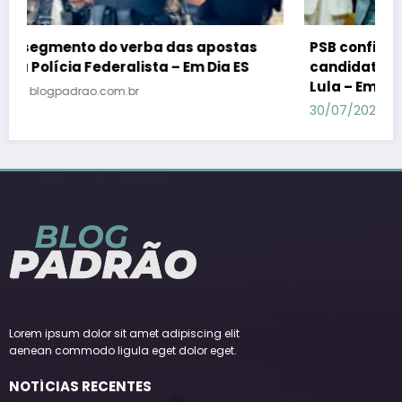
PSB confirma Geraldo Alckmin porquê
candidato a vice-presidente na fórmula com
Lula – Em Dia ES
30/07/2026
blogpadrao.com.br
Lorem ipsum dolor sit amet adipiscing elit
aenean commodo ligula eget dolor eget.
NOTÍCIAS RECENTES