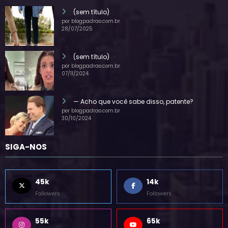
(sem título)
por blogpadrao.com.br
28/07/2025
(sem título)
por blogpadrao.com.br
07/11/2024
— Acho que você sabe disso, patente?
por blogpadrao.com.br
30/10/2024
SIGA-NOS
45k
14k
Followers
Followers