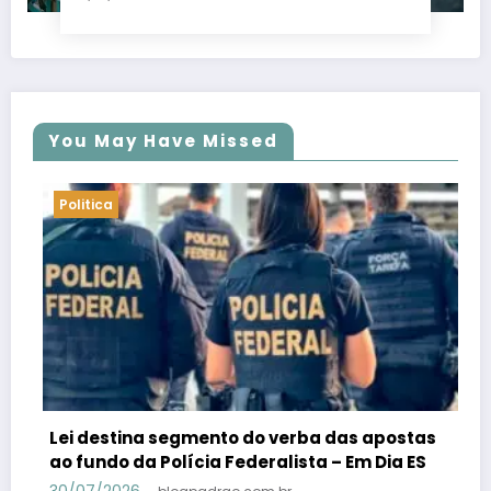
You May Have Missed
Politica
apostas
PSB confirma Geraldo Alckmin porquê
Dia ES
candidato a vice-presidente na fórmula
Lula – Em Dia ES