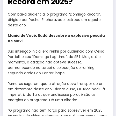
Record em 2025?
Com baixa audiência, o programa “Domingo Record”,
dirigido por Rachel Sheherazade, estreou em agosto
deste ano.
Mania de Você: Rudá descobre a explosivo pesada
de Mavi
Sua intenção inicial era renhir por audiência com Celso
Portiolli e seu “Domingo Legítimo”, do SBT. Mas, até o
momento, a atração não obteve sucesso,
permanecendo na terceira colocação do ranking,
segundo dados do Kantar Ibope.
Rumores sugerem que a atração deve transpor do ar
em dezembro deste ano. Diante disso, OFuxico pediu à
Imperatriz do Tarot que analisasse porquê são as
energias do programa. Dê uma olhada:
“O programa não tem força para sobreviver em 2025.
As cartas do chicote demonstram até cobrança e logro