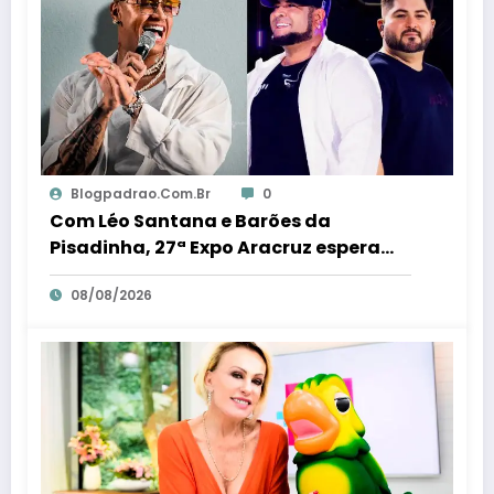
Blogpadrao.com.br
0
Com Léo Santana e Barões da
Pisadinha, 27ª Expo Aracruz espera
receber 80 milénio visitantes por dia –
08/08/2026
Em Dia ES