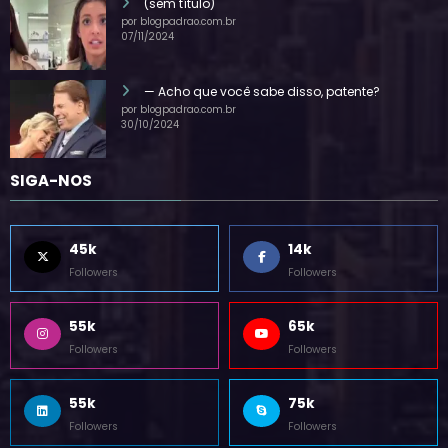
(sem título)
por blogpadrao.com.br
07/11/2024
— Acho que você sabe disso, patente?
por blogpadrao.com.br
30/10/2024
SIGA-NOS
45k
14k
Followers
Followers
55k
65k
Followers
Followers
55k
75k