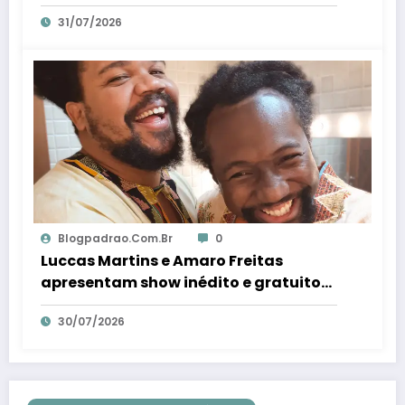
trambolhão da polenta – Em Dia ES
31/07/2026
Blogpadrao.com.br
0
Luccas Martins e Amaro Freitas
apresentam show inédito e gratuito
em Conceição da Barra – Em Dia ES
30/07/2026