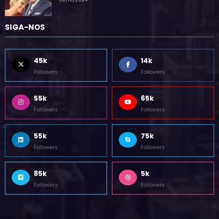
por blogpadrao.com.br
30/10/2024
SIGA-NOS
45k
14k
Followers
Followers
55k
65k
Followers
Followers
55k
75k
Followers
Followers
85k
5k
Followers
Followers