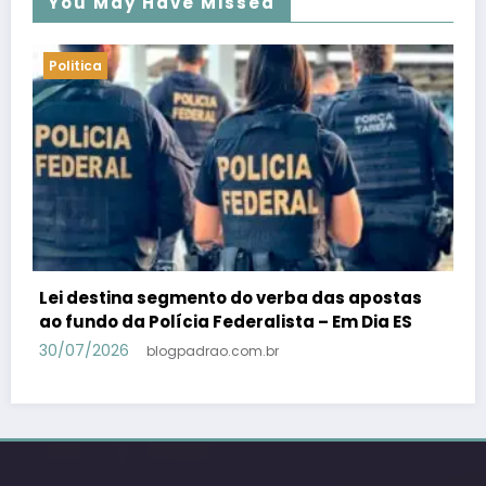
You May Have Missed
Politica
PSB confirma Geraldo Alckmin porquê
candidato a vice-presidente na fórmula com
Lula – Em Dia ES
30/07/2026
blogpadrao.com.br