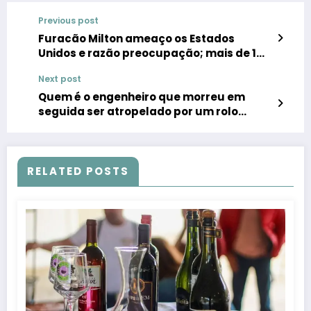
Previous post
Furacão Milton ameaço os Estados
Unidos e razão preocupação; mais de 1
milhão de pessoas afetadas
Next post
Quem é o engenheiro que morreu em
seguida ser atropelado por um rolo
compressor no sítio; Relatório do IML
revelou razão da morte
RELATED POSTS