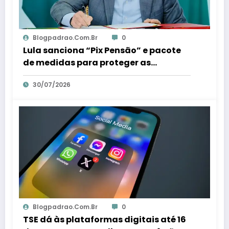
Blogpadrao.com.br
0
Lula sanciona “Pix Pensão” e pacote
de medidas para proteger as
mulheres – Em Dia ES
30/07/2026
Blogpadrao.com.br
0
TSE dá às plataformas digitais até 16