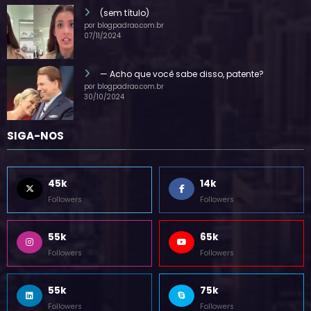
(sem título)
por blogpadrao.com.br
07/11/2024
— Acho que você sabe disso, patente?
por blogpadrao.com.br
30/10/2024
SIGA-NOS
45k
14k
Followers
Followers
55k
65k
Followers
Followers
55k
75k