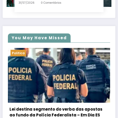
trambolhão da polenta – Em Dia ES
31/07/2026
0 Comentários
You May Have Missed
Politica
s
PSB confirma Geraldo Alckmin porquê
candidato a vice-presidente na fórmula com