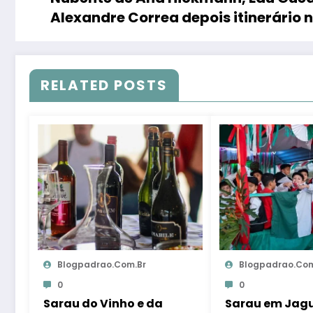
Alexandre Correa depois itinerário n
RELATED POSTS
Blogpadrao.com.br
Blogpadrao.com
0
0
Sarau do Vinho e da
Sarau em Jag