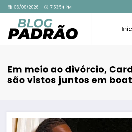
Pular
06/08/2026
7:53:55 PM
para
o
conteúdo
Iníc
Em meio ao divórcio, Cardi
são vistos juntos em boa