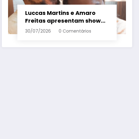
Luccas Martins e Amaro
Freitas apresentam show
inédito e gratuito em
30/07/2026
0 Comentários
Conceição da Barra – Em
Dia ES