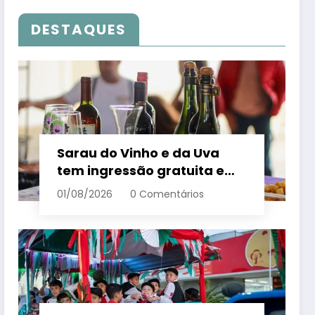
DESTAQUES
Sarau do Vinho e da Uva
tem ingressão gratuita e
distribui 250 litros de suco
01/08/2026
0 Comentários
em Santa Teresa – Em Dia
ES