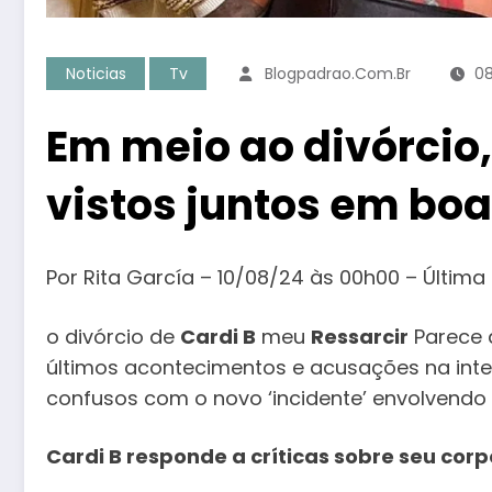
Noticias
Tv
Blogpadrao.com.br
08
Em meio ao divórcio,
vistos juntos em boa
Por Rita García – 10/08/24 às 00h00 – Última
o divórcio de
Cardi B
meu
Ressarcir
Parece q
últimos acontecimentos e acusações na inte
confusos com o novo ‘incidente’ envolvendo 
Cardi B responde a críticas sobre seu corp