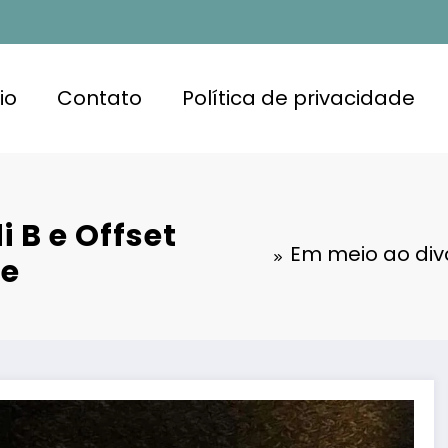
io
Contato
Política de privacidade
 B e Offset
Em meio ao divó
te