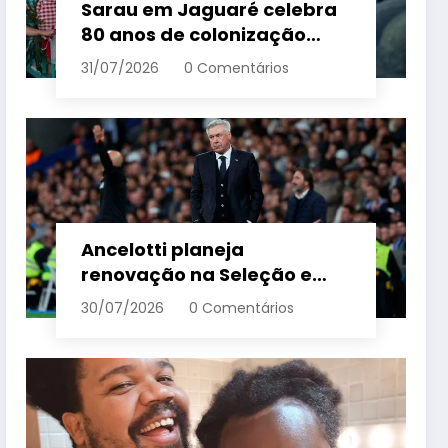
Sarau em Jaguaré celebra
80 anos de colonização
italiana com tradição e
31/07/2026
0 Comentários
trambolhão da polenta –
Em Dia ES
Ancelotti planeja
renovação na Seleção e
menciona termo de ciclo
30/07/2026
0 Comentários
para veteranos – Em Dia ES