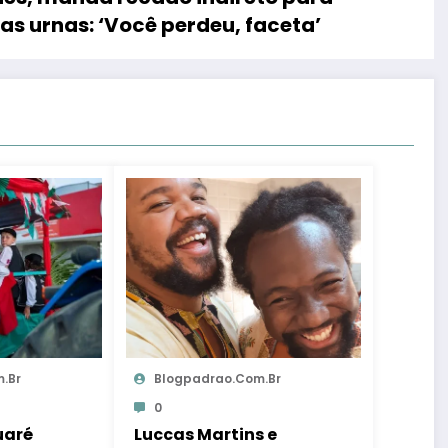
as urnas: ‘Você perdeu, faceta’
.br
Blogpadrao.com.br
0
uaré
Luccas Martins e