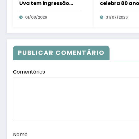
Uva tem ingressão
celebra 80 ano
gratuita e distribui 250
colonização it
litros de suco em Santa
01/08/2026
com tradição 
31/07/2026
Teresa – Em Dia ES
trambolhão d
polenta – Em D
PUBLICAR COMENTÁRIO
Comentários
Nome