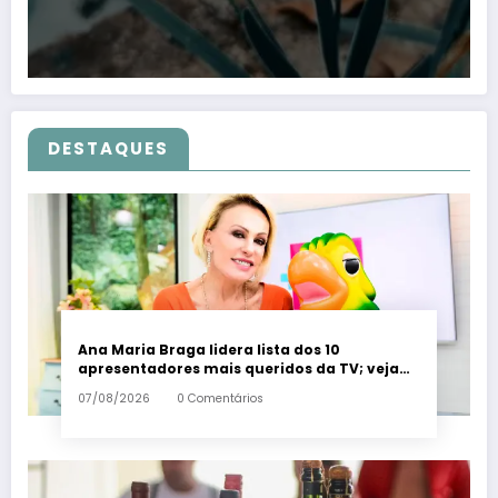
DESTAQUES
Ana Maria Braga lidera lista dos 10
apresentadores mais queridos da TV; veja
ranking – Em Dia ES
07/08/2026
0 Comentários