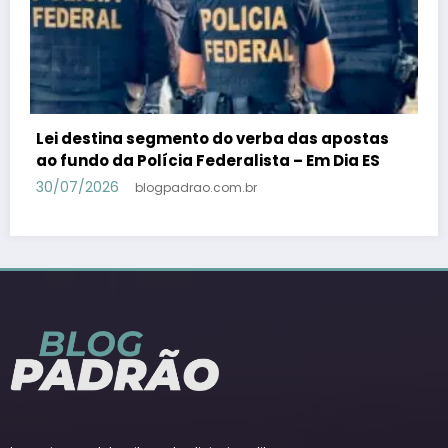
PSB confirma Geraldo Alckmin porquê
candidato a vice-presidente na fórmula com
Lula – Em Dia ES
30/07/2026
blogpadrao.com.br