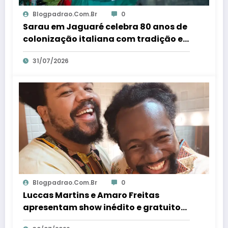
Blogpadrao.com.br
0
Sarau em Jaguaré celebra 80 anos de
colonização italiana com tradição e
trambolhão da polenta – Em Dia ES
31/07/2026
Blogpadrao.com.br
0
Luccas Martins e Amaro Freitas
apresentam show inédito e gratuito
em Conceição da Barra – Em Dia ES