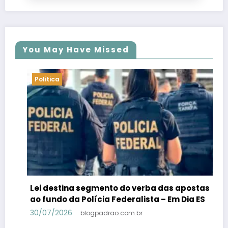
You May Have Missed
Politica
ba das apostas
PSB confirma Geraldo Alckmin p
ta – Em Dia ES
candidato a vice-presidente na 
Lula – Em Dia ES
30/07/2026
blogpadrao.com.br