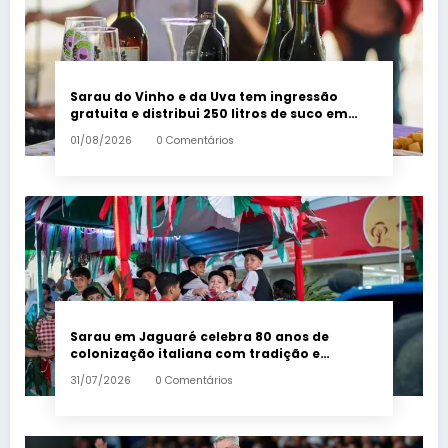
Sarau do Vinho e da Uva tem ingressão
gratuita e distribui 250 litros de suco em
Santa Teresa – Em Dia ES
01/08/2026
0 Comentários
Sarau em Jaguaré celebra 80 anos de
colonização italiana com tradição e
trambolhão da polenta – Em Dia ES
31/07/2026
0 Comentários