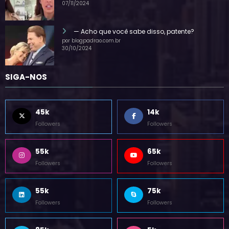
por blogpadrao.com.br
07/11/2024
— Acho que você sabe disso, patente?
por blogpadrao.com.br
30/10/2024
SIGA-NOS
45k
14k
Followers
Followers
55k
65k
Followers
Followers
55k
75k
Followers
Followers