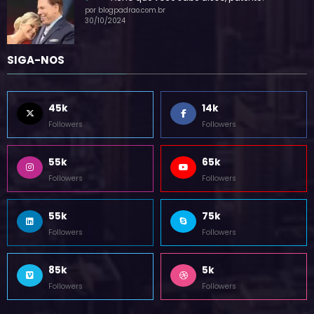
— Acho que você sabe disso, patente?
por blogpadrao.com.br
30/10/2024
SIGA-NOS
45k
14k
Followers
Followers
55k
65k
Followers
Followers
55k
75k
Followers
Followers
85k
5k
Followers
Followers