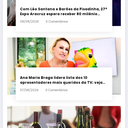
Com Léo Santana e Barões da Pisadinha, 27ª
Expo Aracruz espera receber 80 milénio
visitantes por dia – Em Dia ES
08/08/2026
0 Comentários
Ana Maria Braga lidera lista dos 10
apresentadores mais queridos da TV; veja
ranking – Em Dia ES
07/08/2026
0 Comentários