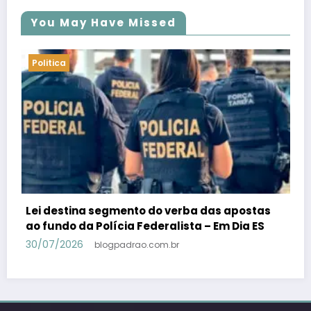
You May Have Missed
Politica
stas
PSB confirma Geraldo Alckmin porquê
 ES
candidato a vice-presidente na fórmula co
Lula – Em Dia ES
30/07/2026
blogpadrao.com.br