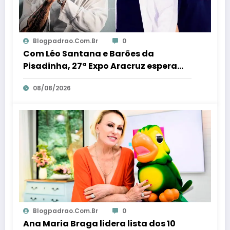
Blogpadrao.com.br
0
Com Léo Santana e Barões da
Pisadinha, 27ª Expo Aracruz espera
receber 80 milénio visitantes por dia –
08/08/2026
Em Dia ES
Blogpadrao.com.br
0
Ana Maria Braga lidera lista dos 10