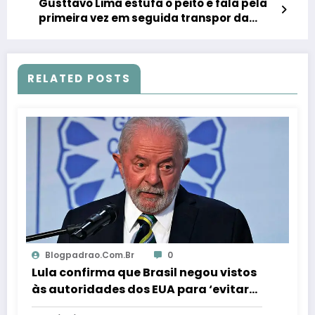
Gusttavo Lima estufa o peito e fala pela
primeira vez em seguida transpor da
prisão
RELATED POSTS
Blogpadrao.com.br
0
Lula confirma que Brasil negou vistos
às autoridades dos EUA para ‘evitar
interferência’ nas eleições – Em Dia ES