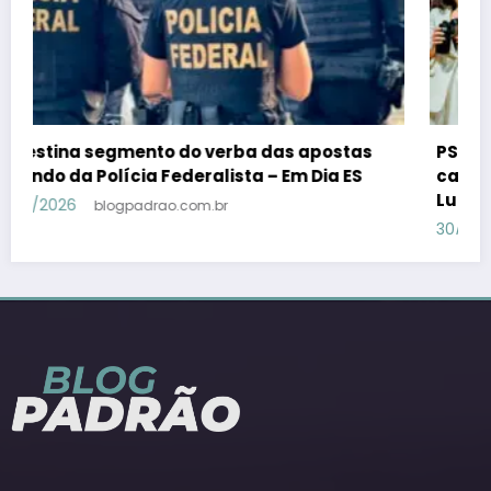
PSB confirma Geraldo Alckmin porquê
candidato a vice-presidente na fórmula com
Lula – Em Dia ES
30/07/2026
blogpadrao.com.br