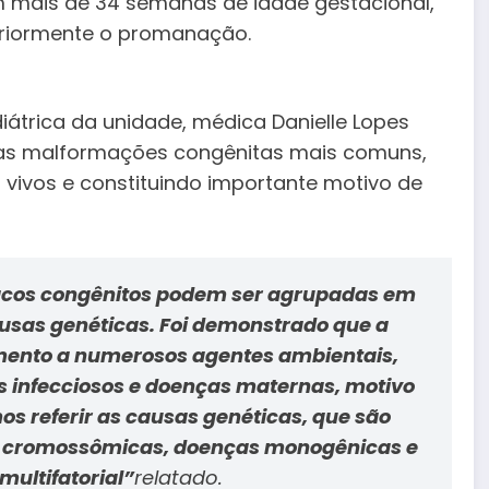
m mais de 34 semanas de idade gestacional,
eriormente o promanação.
átrica da unidade, médica Danielle Lopes
 as malformações congênitas mais comuns,
vivos e constituindo importante motivo de
díacos congênitos podem ser agrupadas em
ausas genéticas. Foi demonstrado que a
mento a numerosos agentes ambientais,
s infecciosos e doenças maternas, motivo
os referir as causas genéticas, que são
as cromossômicas, doenças monogênicas e
ultifatorial”
relatado.