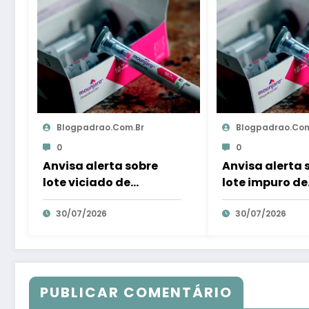
Blogpadrao.com.br
Blogpadrao.com
0
0
Anvisa alerta sobre
Anvisa alerta 
lote viciado de
lote impuro de
Mounjaro e ordena
Mounjaro e or
inquietação imediata
30/07/2026
mortificação 
30/07/2026
– Em Dia ES
– Em Dia ES
PUBLICAR COMENTÁRIO