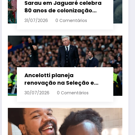
Sarau em Jaguaré celebra
80 anos de colonização
italiana com tradição e
31/07/2026
0 Comentários
trambolhão da polenta –
Em Dia ES
Ancelotti planeja
renovação na Seleção e
menciona termo de ciclo
30/07/2026
0 Comentários
para veteranos – Em Dia ES