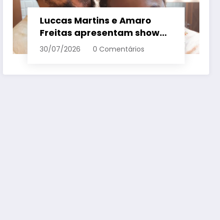
Luccas Martins e Amaro
Freitas apresentam show
inédito e gratuito em
30/07/2026
0 Comentários
Conceição da Barra – Em
Dia ES