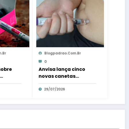
.br
Blogpadrao.com.br
0
sobre
Anvisa lança cinco
novas canetas
dena
emagrecedoras no
imediata
Brasil; confira o que
29/07/2026
são – Em Dia ES