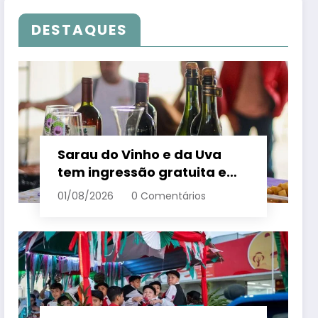
DESTAQUES
Sarau do Vinho e da Uva
tem ingressão gratuita e
distribui 250 litros de suco
01/08/2026
0 Comentários
em Santa Teresa – Em Dia
ES