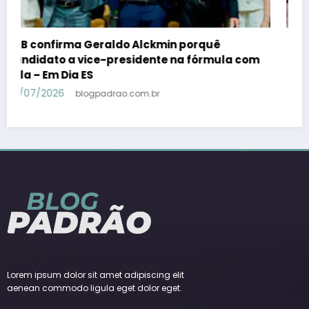
Resguardo diz ao STF que Bolsonaro não
m
autorizou vídeo de IA na convenção do PL – Em
Dia ES
29/07/2026
blogpadrao.com.br
Lorem ipsum dolor sit amet adipiscing elit
aenean commodo ligula eget dolor eget.