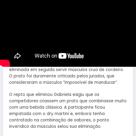
serve músculos
‘impossível de
manducar’, mas recebe
oferta de estágio
Na noite da última terça-feira, 8 de outubro, Gabriela P.,
uma das participantes do MasterChef Brasil, foi
eliminada em seguida servir músculos crua de cordeiro.
O prato foi duramente criticado pelos jurados, que
consideraram a músculos “impossível de manducar”.
O repto que eliminou Gabriela exigiu que os
competidores criassem um prato que combinasse muito
com uma bebida clássica. A participante ficou
empatada com o dry martini e, embora tenha
contratado na combinação de sabores, o ponto
inverídico da músculos selou sua eliminação.