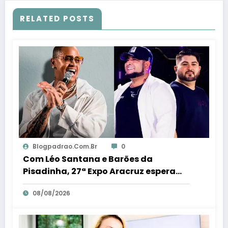
RELATED POSTS
Blogpadrao.com.br
0
Com Léo Santana e Barões da
Pisadinha, 27ª Expo Aracruz espera
receber 80 milénio visitantes por dia –
08/08/2026
Em Dia ES