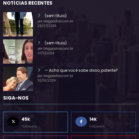
NOTÍCIAS RECENTES
(sem título)
por blogpadrao.com.br
28/07/2025
(sem título)
por blogpadrao.com.br
07/11/2024
— Acho que você sabe disso, patente?
por blogpadrao.com.br
30/10/2024
SIGA-NOS
45k
14k
Followers
Followers