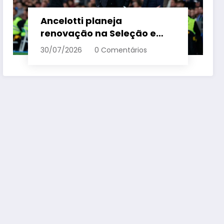
Ancelotti planeja
renovação na Seleção e
menciona termo de ciclo
30/07/2026
0 Comentários
para veteranos – Em Dia ES