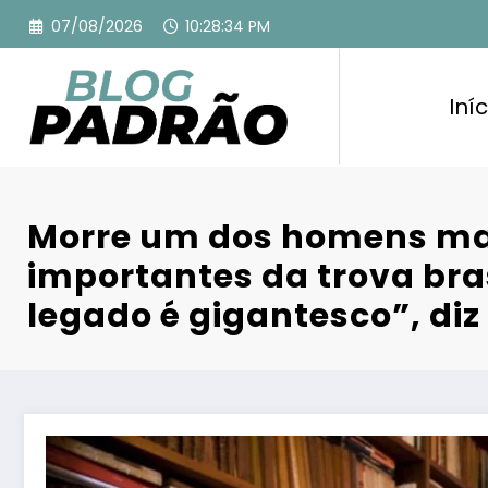
Pular
07/08/2026
10:28:35 PM
para
o
conteúdo
Iníc
Morre um dos homens ma
importantes da trova bras
legado é gigantesco”, diz 