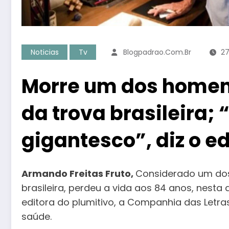
Noticias
Tv
Blogpadrao.com.br
2
Morre um dos homen
da trova brasileira; 
gigantesco”, diz o ed
Armando Freitas Fruto,
Considerado um dos
brasileira, perdeu a vida aos 84 anos, nesta
editora do plumitivo, a Companhia das Letra
saúde.