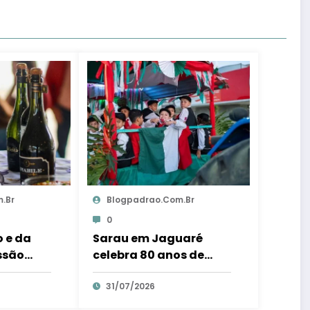
.br
Blogpadrao.com.br
0
 e da
Sarau em Jaguaré
ssão
celebra 80 anos de
ribui 250
colonização italiana
 em Santa
com tradição e
31/07/2026
a ES
trambolhão da