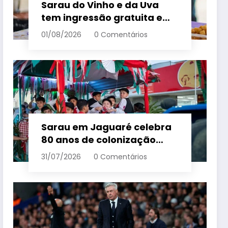
Sarau do Vinho e da Uva
tem ingressão gratuita e
distribui 250 litros de suco
01/08/2026
0 Comentários
em Santa Teresa – Em Dia
ES
Sarau em Jaguaré celebra
80 anos de colonização
italiana com tradição e
31/07/2026
0 Comentários
trambolhão da polenta –
Em Dia ES