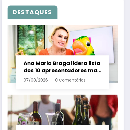
DESTAQUES
Ana Maria Braga lidera lista
dos 10 apresentadores mais
queridos da TV; veja
07/08/2026
0 Comentários
ranking – Em Dia ES