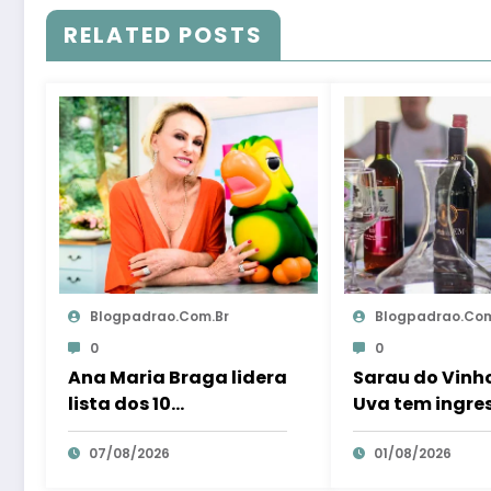
RELATED POSTS
Blogpadrao.com.br
Blogpadrao.com
0
0
Ana Maria Braga lidera
Sarau do Vinho
lista dos 10
Uva tem ingre
apresentadores mais
gratuita e dist
queridos da TV; veja
07/08/2026
litros de suco
01/08/2026
ranking – Em Dia ES
Teresa – Em Di