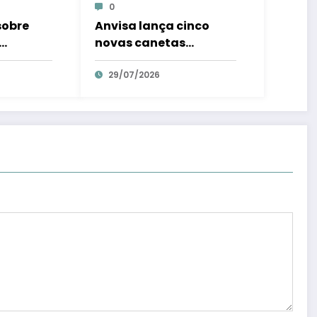
0
sobre
Anvisa lança cinco
novas canetas
dena
emagrecedoras no
imediata
Brasil; confira o que
29/07/2026
são – Em Dia ES