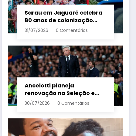
Sarau em Jaguaré celebra
80 anos de colonização
italiana com tradição e
31/07/2026
0 Comentários
trambolhão da polenta –
Em Dia ES
Ancelotti planeja
renovação na Seleção e
menciona termo de ciclo
30/07/2026
0 Comentários
para veteranos – Em Dia ES