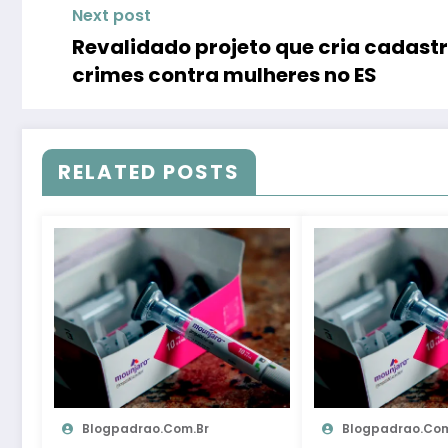
Next post
Revalidado projeto que cria cadast
crimes contra mulheres no ES
RELATED POSTS
Blogpadrao.com.br
Blogpadrao.com