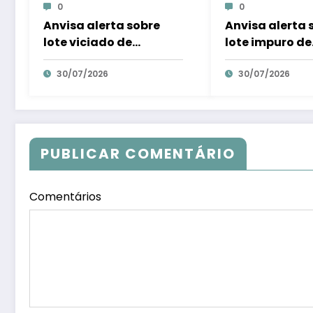
0
0
Anvisa alerta sobre
Anvisa alerta 
lote viciado de
lote impuro de
Mounjaro e ordena
Mounjaro e or
inquietação imediata
30/07/2026
mortificação 
30/07/2026
– Em Dia ES
– Em Dia ES
PUBLICAR COMENTÁRIO
Comentários