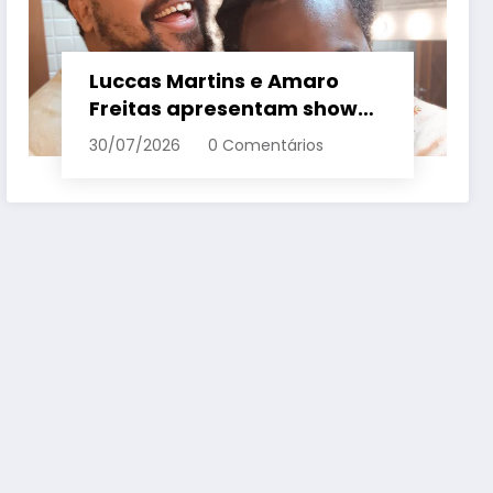
Luccas Martins e Amaro
Freitas apresentam show
inédito e gratuito em
30/07/2026
0 Comentários
Conceição da Barra – Em
Dia ES