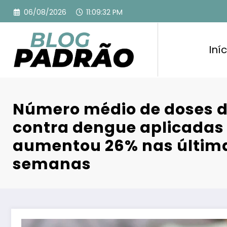
Pular
06/08/2026
11:09:33 PM
para
o
conteúdo
Iníc
Número médio de doses d
contra dengue aplicadas 
aumentou 26% nas últim
semanas