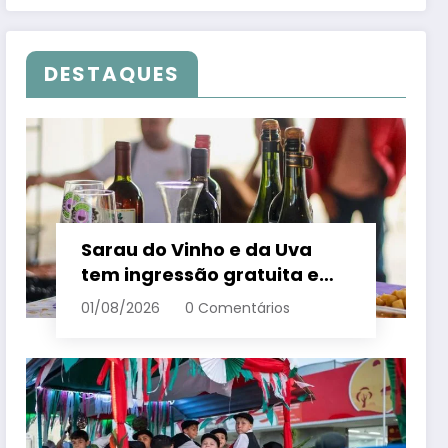
DESTAQUES
Sarau do Vinho e da Uva
tem ingressão gratuita e
distribui 250 litros de suco
01/08/2026
0 Comentários
em Santa Teresa – Em Dia
ES