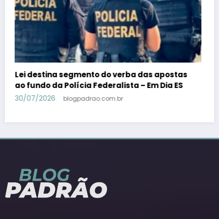
PSB confirma Geraldo Alckmin porquê
candidato a vice-presidente na fórmula com
Lula – Em Dia ES
30/07/2026
blogpadrao.com.br