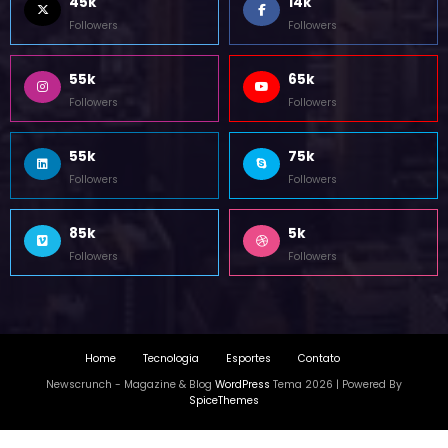
45k
14k
Followers
Followers
55k
65k
Followers
Followers
55k
75k
Followers
Followers
85k
5k
Followers
Followers
Home
Tecnologia
Esportes
Contato
Newscrunch - Magazine & Blog
WordPress
Tema 2026 | Powered By
SpiceThemes