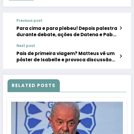
Previous post
Para cima e para plebeu! Depois palestra
durante debate, ações de Datena e Pablo
Marçal são contrastadas em novidade
Next post
investigação
Pais de primeira viagem? Matteus vê um
pôster de Isabelle e provoca discussão
entre o par sobre o primeiro fruto
RELATED POSTS