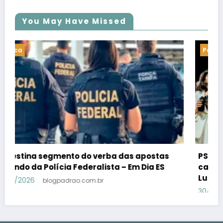
You May Have Missed
Politica
PSB confirma Geraldo Alckmin porquê
candidato a vice-presidente na fórmula com
Lula – Em Dia ES
30/07/2026
blogpadrao.com.br