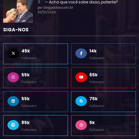
— Acho que você sabe disso, patente?
por blogpadrao.com.br
30/10/2024
SIGA-NOS
45k
14k
Followers
Followers
55k
65k
Followers
Followers
55k
75k
Followers
Followers
85k
5k
Followers
Followers