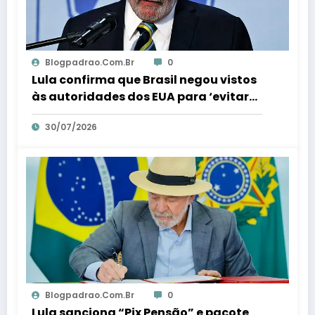
Blogpadrao.com.br
0
Lula confirma que Brasil negou vistos
às autoridades dos EUA para ‘evitar
interferência’ nas eleições – Em Dia ES
30/07/2026
Blogpadrao.com.br
0
Lula sanciona “Pix Pensão” e pacote