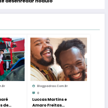
nte desenredar nódulo
.br
Blogpadrao.com.br
0
uaré
Luccas Martins e
s de
Amaro Freitas