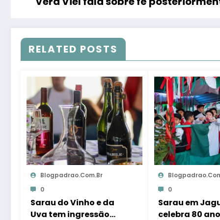
Vera Viel fala sobre fé posteriorme
RELATED POSTS
Blogpadrao.com.br
Blogpadrao.com
0
0
Sarau do Vinho e da
Sarau em Jag
Uva tem ingressão
celebra 80 ano