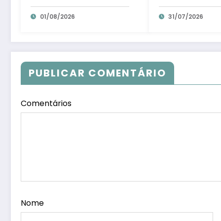
gratuita e distribui 250
colonização it
litros de suco em Santa
01/08/2026
com tradição 
31/07/2026
Teresa – Em Dia ES
trambolhão d
polenta – Em D
PUBLICAR COMENTÁRIO
Comentários
Nome