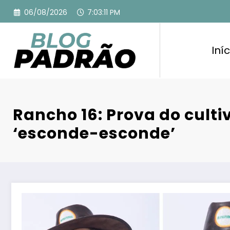
Pular
06/08/2026
7:03:12 PM
para
o
conteúdo
Iníc
Rancho 16: Prova do culti
‘esconde-esconde’