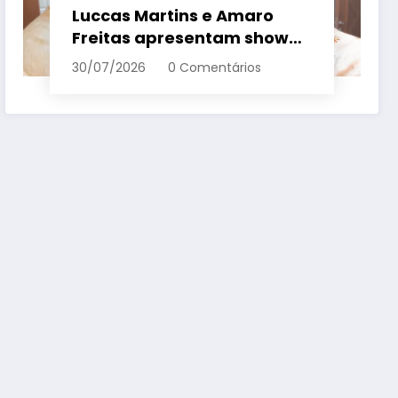
Luccas Martins e Amaro
Freitas apresentam show
inédito e gratuito em
30/07/2026
0 Comentários
Conceição da Barra – Em
Dia ES