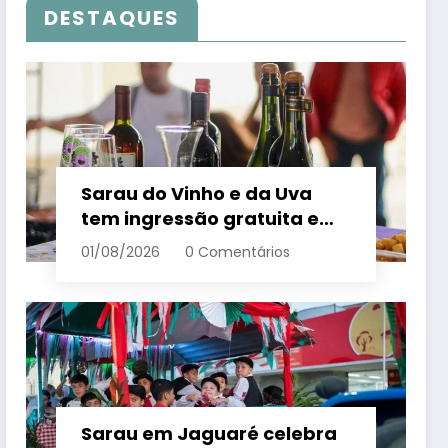
DESTAQUES
Sarau do Vinho e da Uva
tem ingressão gratuita e
distribui 250 litros de suco
01/08/2026
0 Comentários
em Santa Teresa – Em Dia
ES
Sarau em Jaguaré celebra