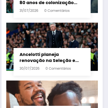
80 anos de colonização
italiana com tradição e
31/07/2026
0 Comentários
trambolhão da polenta –
Em Dia ES
Ancelotti planeja
renovação na Seleção e
menciona termo de ciclo
30/07/2026
0 Comentários
para veteranos – Em Dia ES