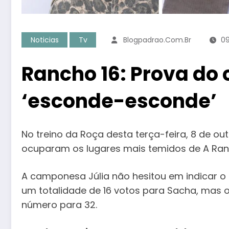
Noticias
Tv
Blogpadrao.com.br
09
Rancho 16: Prova do 
‘esconde-esconde’
No treino da Roça desta terça-feira, 8 de out
ocuparam os lugares mais temidos de A Ranc
A camponesa Júlia não hesitou em indicar o 
um totalidade de 16 votos para Sacha, mas 
número para 32.