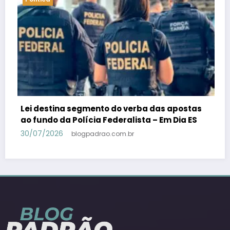
ostas
PSB confirma Geraldo Alckmin porquê
a ES
candidato a vice-presidente na fórmula c
Lula – Em Dia ES
30/07/2026
blogpadrao.com.br