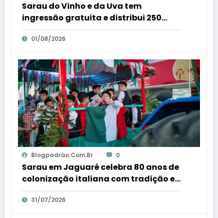
Sarau do Vinho e da Uva tem
ingressão gratuita e distribui 250
litros de suco em Santa Teresa – Em
01/08/2026
Dia ES
Blogpadrao.com.br
0
Sarau em Jaguaré celebra 80 anos de
colonização italiana com tradição e
trambolhão da polenta – Em Dia ES
31/07/2026