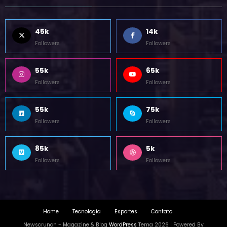
SIGA-NOS
45k
14k
Followers
Followers
55k
65k
Followers
Followers
55k
75k
Followers
Followers
85k
5k
Followers
Followers
Home
Tecnologia
Esportes
Contato